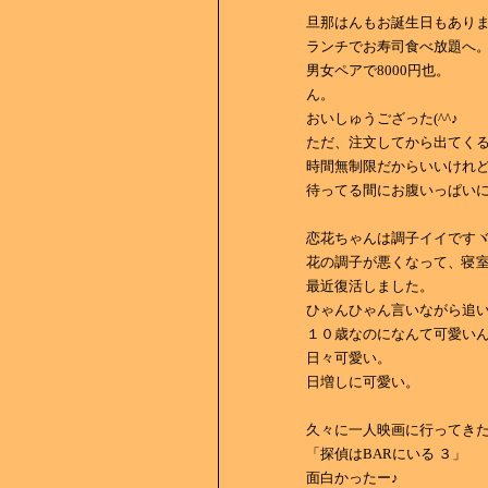
旦那はんもお誕生日もあり
ランチでお寿司食べ放題へ
男女ペアで8000円也。
ん。
おいしゅうござった(^^♪
ただ、注文してから出てく
時間無制限だからいいけれ
待ってる間にお腹いっぱいにな
恋花ちゃんは調子イイですヾ(*
花の調子が悪くなって、寝
最近復活しました。
ひゃんひゃん言いながら追
１０歳なのになんて可愛いん
日々可愛い。
日増しに可愛い。
久々に一人映画に行ってき
「探偵はBARにいる ３」
面白かったー♪