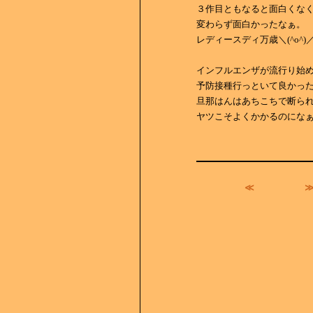
３作目ともなると面白くな
変わらず面白かったなぁ。
レディースディ万歳＼(^o^)
インフルエンザが流行り始
予防接種行っといて良かっ
旦那はんはあちこちで断ら
ヤツこそよくかかるのにな
≪