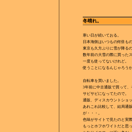
冬晴れ。
寒い日が続いておる。
日本海側はいつもの何倍も
東京も久方ぶりに雪が降る
数年前の大雪の際に買った
一度も使ってないけれど。
使うことになるんじゃろう
自転車を買いました。
3年前に中古通販で買って、
サビサビになってたので。
通販、ディスカウントショ
あれこれ比較して、結局通
が・・・。
色味がサイトで見たのと実
もっとホフホワイトだと思