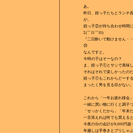
あ。
昨日、姪っ子たちとランチ
が。
姪っ子②が待ち合わせ時間
Σ(￣ロ￣lll)
『二日酔いで動けません・
😞
なんですと。
今時の子はそーなの？
ま、姪っ子①とサシで美味
それはそれで楽しかったのだけ
姪っ子①もこれからどーす
まったく男を見る目がない
これから「一年お疲れ様会
一緒に買い物に行くと調子
「せっかくだから」「年末
一言添えれば何でも買える
今夜の分の会計が8,000円
年越しは手巻きとブリしゃ