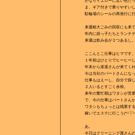
かなりイエローに近い色だった。
ま、ギア付きで乗りやすいし
駐輪場のシールの再発行に行っ
来週粗大ごみの回収にも来
年内に姪っ子たちとランチ
来週は飲み会が２つあるし
ここんとこ仕事はヒマです
１年前はひとりでヒーヒー
年末から派遣さんが来てく
今は当社のパートさんにな
仕事もはえーし、自分で探
２人いるとすごく余裕。
来年の繁忙期はワタシが営
で、今の仕事はパートさん
ワタシもちょっとは残業する
稼いでエステに行こう(*^▽^*
あ。
今日はクリーニング屋さん