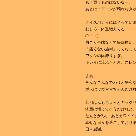
もう買うものはないなー。
あとはエアコンが壊れなき
ナイスバティには至ってい
むしろ、体重増えてる・・
(´ε｀；)
肩こり半端なくて毎回痛い
「痛くない施術」ってなっ
ワタシの体滞りすぎ。
キレイに流れたとき、スレ
まあ。
そんなこんなでわりと平和
ボスはワガママちゃんだけ
旦那はんもちょっとギック
体重は増えてそうだけれど
なんとか2人、あとカワイイ
幸せな日々を過ごしており
日々感謝。