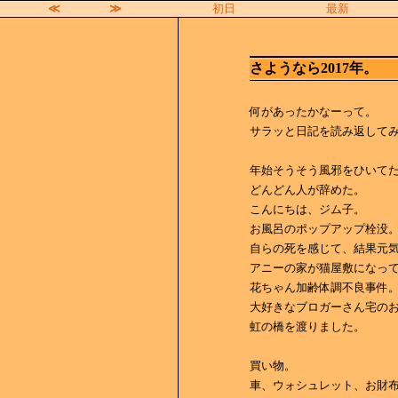
≪
≫
初日
最新
さようなら2017年。
何があったかなーって。
サラッと日記を読み返して
年始そうそう風邪をひいて
どんどん人が辞めた。
こんにちは、ジム子。
お風呂のポップアップ栓没
自らの死を感じて、結果元
アニーの家が猫屋敷になっ
花ちゃん加齢体調不良事件
大好きなブロガーさん宅のお
虹の橋を渡りました。
買い物。
車、ウォシュレット、お財