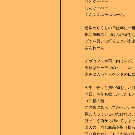
じんぐーべー
じんぐーべー
ふんふんふーふふーん。
通常めりくりの日は年に一
風邪気味の旦那はんが咳を
ブツを買いに行くことが出
ざんねーん。
イヴはマス寿司、肉じゃが
今日はサーモンのムニエル
休みに入ったらケンタの日
今年、色々と買い物をした
今日、何年も欲しかったモノ
ゴミ箱の蓋。
この家に暮らしてからだから
気に入っているのだけれど
けっこう前から壊れてしま
楽天の、同じ商品を取り扱
問い合わせしても「だめで