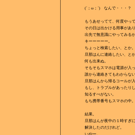
(´；ω；`) なんで・・・？
もうあせってて、何度やっ
その日は出かける用事があ
出先で無意識にやってみる
キーーーーー。
ちょっと検索したい、とか
旦那はんに連絡したい、と
何も出来ぬ。
そもそもスマホは電源が入
誰から連絡きてもわからな
旦那はんから帰るコールが
もし、トラブルがあったり
知るすべがない。
もち携帯番号もスマホの中
結果。
旦那はんが夜中の１時すぎに
解決したのだけれど。
いやー。