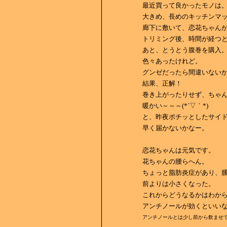
最近買って良かったモノは
大きめ、長めのキッチンマ
廊下に敷いて、恋花ちゃん
トリミング後、時間が経つ
あと、とうとう腹巻を購入
色々あったけれど。
グンゼだったら間違いない
結果、正解！
巻き上がったりせず、ちゃ
暖かい～～～(*´▽｀*)
と、昨夜ポチッとしたサイ
早く届かないかなー。
恋花ちゃんは元気です。
花ちゃんの腰らへん。
ちょっと脂肪炎症があり、
前よりは小さくなった。
これからどうなるかはわか
アンチノールが効くといい
アンチノールとは少し前から飲ませ