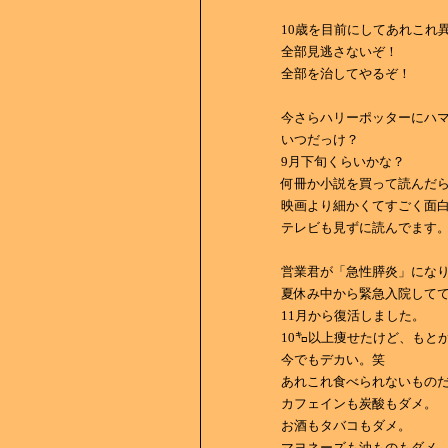
10歳を目前にしてあれこれ
全部見逃さないぞ！
全部を治してやるぞ！
今さらハリーポッターにハ
いつだっけ？
9月下旬くらいかな？
何冊か小説を買って読んだら大
映画より細かくてすごく面
テレビも見ずに読んでます
営業君が「急性膵炎」にな
夏休み中から緊急入院して
11月から復活しました。
10㌔以上痩せたけど、もとが
今でもデカい。笑
あれこれ食べられないもの
カフェインも炭酸もダメ。
お酒もタバコもダメ。
マヨネーズも油ものもダメ