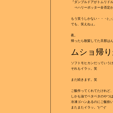
『ダンブルドアがトムリド
⇒ハリーポッター全否定
もう笑うしかない・・・(-_-;
でも、笑えねぇ。
夜。
帰ったら散髪してた旦那は
ムショ帰り
ソフトモヒカンだっていう
それもイラッ。笑
まだ続きます。笑
ご飯作ってくれてたけれど
しかも油でベタベタのやつ
冷凍ゴハンあるのにご飯炊
またまたイラッ。"(-""-)"