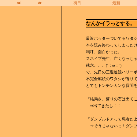
≪
≫
初日
最新
なんかイラっとする。
最近ポッターづいてるワタ
本を読み終わってしまった
嗚呼、面白かった。
スネイプ先生、亡くなっち
残念。。。(´；ω；`)
で、先日の三週連続ハリー
不完全燃焼のワタシが借りて
とてもトンチンカンな質問
『結局さ、蘇りの石は出て
⇒出てきたし！！
『ダンブルドアって悪者だ
⇒そうじゃないっ！ダンブ