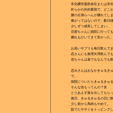
非化膿性脂肪炎症または非
何らかの外的要因で、どこ
腰の左側らへんが腫れてし
痛がってはないので、数日
少しずつ成長してしまい。
旦那ちゃんに病院に行って
腫れもひいてきて良かった
お高いサプリも毎日飲んで
恋さんにも無理矢理飲んで
花ちゃんは薬でもなんでも
恋火さんはおなかきゅるき
で。
病院についたらきゅるきゅ
そんな技もってんの？笑
とりあえず薬を出してもら
後日、きゅるきゅるの日に
少し前から馬肉もやめて。
茹でたササミをトッピング