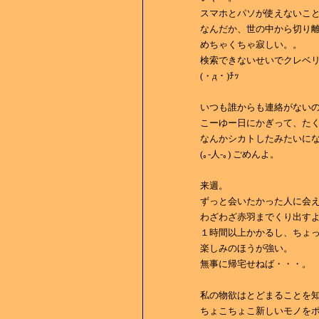
スマホとパソが使えないこ
なんだか、世の中から切り
めちゃくちゃ寂しい。。
検索できないせいでクレベ
(・д・)ﾁｯ
いつも誰からも連絡がない
こーゆー日にかぎって、たく
なんかシカトしたみたいに
(｡-人-｡) ごめんよ。
来週。
ずっと会いたかった人に会える
わざわざ赤羽までくり出す
１時間以上かかるし、ちょ
楽しみのほうが強い。
無事に帰宅せねば・・・。
私の物欲はとどまることを
ちょこちょこ新しいモノを