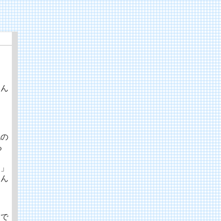
凹ん
他の
る
す」
たん
んで