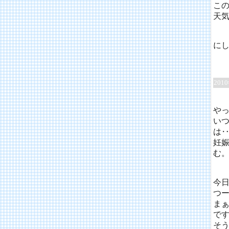
こ
天
に
201
や
い
は
妊
む
今
つ
ま
で
そう