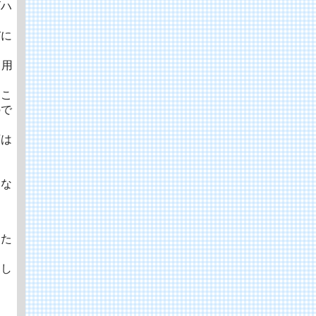
ゴハ
びに
当用
）こ
ので
庫は
よな
った
出し
と