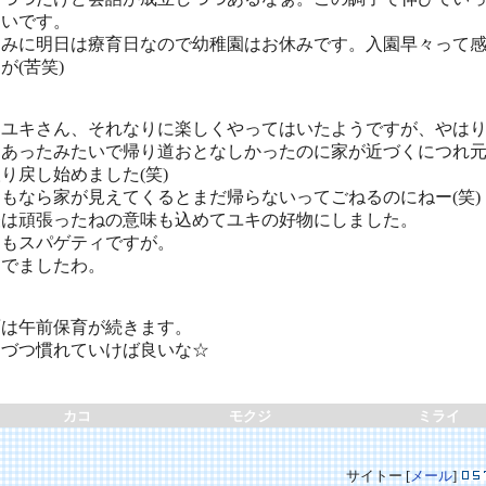
しいです。
なみに明日は療育日なので幼稚園はお休みです。入園早々って
が(苦笑)
てユキさん、それなりに楽しくやってはいたようですが、やは
はあったみたいで帰り道おとなしかったのに家が近づくにつれ
り戻し始めました(笑)
もなら家が見えてくるとまだ帰らないってごねるのにねー(笑)
昼は頑張ったねの意味も込めてユキの好物にしました。
てもスパゲティですが。
んでましたわ。
面は午前保育が続きます。
しづつ慣れていけば良いな☆
カコ
モクジ
ミライ
サイトー [
メール
]