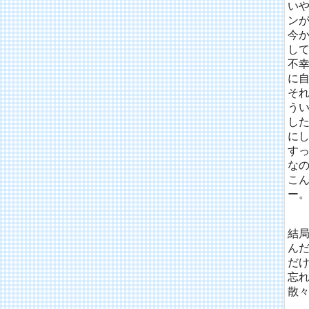
い
ン
今
し
不幸
に
そ
う
し
に
す
なの
こ
ー
結
ん
だ
忘
散々