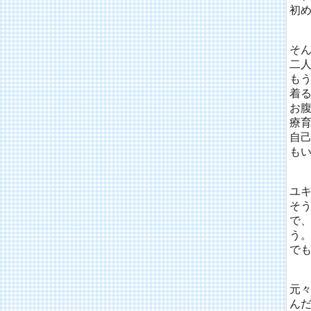
初
そ
二人
も
着
お
療育
自
もい
ユ
そ
で
う
でも
元
ん