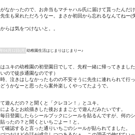
間がなかったので、お弁当もマチャハル氏に届けて貰ったんだ
、先生も呆れただろうなー。まさか初回から忘れるなんてねー(
れからは気をつけないと。。
0年04月12日(月)
幼稚園生活はじまりはじまりー♪
日はユキの幼稚園の初登園日でして、先程一緒に帰ってきまし
近いので徒歩通園なのです）
園時、泣きはしなかったものの不安そうに先生に連れられて行
でどうかなーと思ったら案外楽しくやってたようで。
して遊んだの？と聞くと「クレヨン！」とユキ。
生によるとお絵描きした後おままごとで遊んだみたいです。
と毎日登園したらシールブックにシールを貼るんですが、何の
を貼ったの？と聞くといちごよー！と。
って確認すると言った通りいちごのシールが貼られてました。
しづつだけど会話が成立しつつあるなぁ。この調子で伸びてい