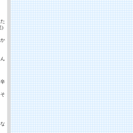
れた
)
いか
さん
と辛
辛そ
しな