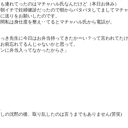
ても連れてったのはマチャハル氏なんだけど（本日お休み）
は朝イチで妊婦健診だったので朝からバタバタしてましてマチ
氏に送りをお願いしたのです。
の間私は身仕度を整え‥てるとマチャハル氏から電話が。
さっき先生に今日はお弁当持ってきたかーい？って言われてた
、お前忘れてるんじゃないかと思って。
バンに弁当入ってなかったからさ」
‥。
しの沈黙の後、取り乱したのは言うまでもありません(苦笑)