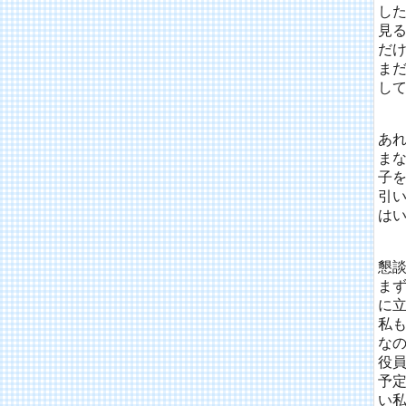
し
見
だ
ま
し
あ
ま
子
引
は
懇
ま
に
私
な
役
予
い