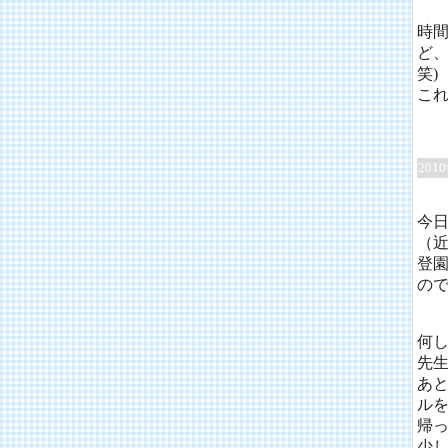
時
ど
笑)
こ
201
今
（
登
の
何
先
あ
ル
帰
少