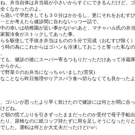
やね、弁当自体は弁当箱が小さいからすぐにできるんだけど、
が全くなかったのよ。
から急いで早炊きしても３０分はかかるし、更にそれをおむす
て‥とか考えたら健診間に合わないっつー話で。
中の幸いは幼稚園が近い事かな(^o^;あと、マチャハル氏の弁
自家製冷食がストックしてあった事。
れらを駆使して手抜き弁当はものの５分で完成（おむすび除く
いう時の為にこれからはゴハンも冷凍しておこうと誓った私な
た。
しても、健診の後にスーパー寄るつもりだっただけあって冷蔵
っからかん。
で野菜０のお弁当になっちゃいました(苦笑)
んなことなら昨日無理やりアスパラ食べ切らなくても良かった
。
局、ゴハンが思ったより早く炊けたので健診には何とか間に合
だけどね。
けど朝の慌てぶりを引きずったままだったのか受付で母子手帖
れたり、尿検なのに紙コップ持たずに用を足しそうになったり
でした。運転は何とか大丈夫だったけど(^o^;