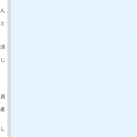
いん
んと
ゃ済
くじ
役員
出産
怪し