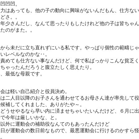
た凹凹凹。
る力はあっても、他の子の動向に興味がないんだもん、仕方な
けどさ。。
だ年少さんだし、なんて思ったりもしたけれど他の子は皆ちゃ
てたのがまた。。
れから未だに立ち直れずにいる私です。やっぱり個性の範疇じ
ないレベルなのかな‥。
を責めても仕方ない事なんだけど、何で私ばっかりこんな貧乏
いちゃったんだろうと腹立たしく思えたり。
い、最低な母親です。
談会は軽い自己紹介と役員決め。
ずは二人目以降のお子さんを通わせてるお母さん達が率先して
立候補してくれました、ありがたや～。
もどうせやるなら早い内に済ませちゃいたいんだけど、６月に
ので今年は厳しいかな、と。
員以外に運動会の補助役なんてのもあったんだけど
定日が運動会の数日前なもので、最悪運動会に行けるのかすら
私。