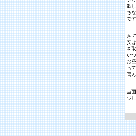
欲
ち
です
さ
安
を取
いつ
お
っ
喜
当
少