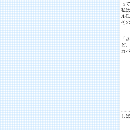
っ
私
ル
そ
「
ど
カ
‥‥
しば