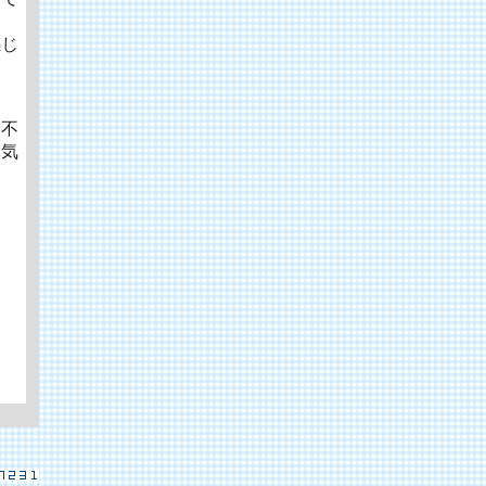
感じ
り不
元気