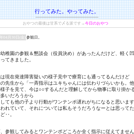
行ってみた。
やってみた。
おやつの最後は甘系で〆る派です→
今日のおやつ
0年04月30日(金)
参観日。
日幼稚園の参観＆懇談会（役員決め）があったんだけど、軽く
帰ってきました。
キは現在発達障害疑いの様子見中で療育にも通ってるんだけど
この先生から「一斉指示はユキちゃんには伝わりづらいかも。
の様子を見て、今は○○するんだと理解してから物事に取り掛か
が多いだろうから
うしても他の子より行動がワンテンポ遅れがちになると思いま
言われていて、それについては私もそうだろうなーとは思って
けど‥。
ざ、参観してみるとワンテンポどころか全く指示に従えてませ