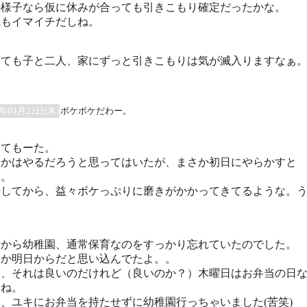
の様子なら仮に休みが合っても引きこもり確定だったかな。
気もイマイチだしね。
しても子と二人、家にずっと引きこもりは気が滅入りますなぁ
0年04月22日(木)
ボケボケだわー。
ってもーた。
つかはやるだろうと思ってはいたが、まさか初日にやらかすと
‥。
娠してから、益々ボケっぷりに磨きがかかってきてるような。
。
日から幼稚園、通常保育なのをすっかり忘れていたのでした。
ーか明日からだと思い込んでたよ。。
ぁ、それは良いのだけれど（良いのか？）木曜日はお弁当の日
すね。
、ユキにお弁当を持たせずに幼稚園行っちゃいました(苦笑)