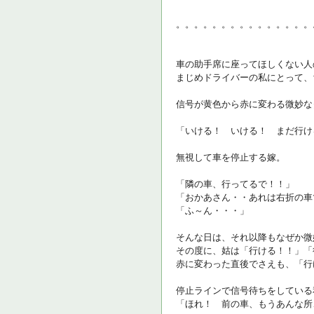
。。。。。。。。。。。。。。。
車の助手席に座ってほしくない人
まじめドライバーの私にとって、
信号が黄色から赤に変わる微妙な
「いける！ いける！ まだ行け
無視して車を停止する嫁。
「隣の車、行ってるで！！」
「おかあさん・・あれは右折の車
「ふ～ん・・・」
そんな日は、それ以降もなぜか微
その度に、姑は「行ける！！」「
赤に変わった直後でさえも、「行
停止ラインで信号待ちをしている
「ほれ！ 前の車、もうあんな所