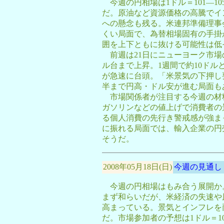
今週の円相場は1ドル＝101―1
だ。原油など資源価格の高騰でイ
への懸念も残る。米連邦準備理事
くい局面で、為替相場固有の手掛
囲を上下ともに抜ける可能性は低
前週は21日にニューヨーク市場の
ル台まで上昇。1週間で約10ド
が急速に台頭。「米景気の下押し要
半まで円高・ドル安が進む局面も
市場関係者が注目する今週の材料
ガソリンなどの値上げで消費者の
る個人消費の先行き警戒感が強ま
に振れる局面では、輸入企業の円
そうだ。
2008年05月18日(日)
今週の見通し
今週の円相場はもみ合う展開か
まず和らいだが、米経済の失速や
高まっている。景気とインフレを
だ。市場参加者の予想は1ドル＝10