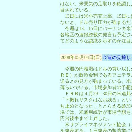
はない。米景気の足取りを確認し
目されている。
13日には米小売売上高、15日
ないと、ドル売り圧力が強まるだ
今週は13、15日にバーナンキ
各地区の連銀総裁の発言も予定さ
てどのような認識を示すのか注目
2008年05月04日(日)
今週の見通し
今週の円相場はドルの買い戻し
ＲＢ）が政策金利であるフェデラ
送るとの見方が強まっている。米
薄らいでいる。市場参加者の予想は
ＦＲＢは４月29―30日の米連
「下振れリスクはなお残る」とい
ち止めとなった」ととらえる参加
場では、米雇用統計が市場予想を
円台後半まで上昇した。
米サプライマネジメント協会（
を発表する。１日発表の製造業に