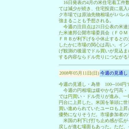
16日発表の4月の米住宅着工件
ては減少が続き、住宅投資に底入
ク市場では原油先物相場が1バレル
強まることも予想される。
今週の注目点は21日公表の米連邦
た米連邦公開市場委員会（ＦＯＭ
ＦＲＢが利下げを小休止するとの
したかに市場の関心は高い。イン
げ観測の後退でドル買いが見込ま
する内容ならドル売りにつながる
2008年05月11日(日)
今週の見通し・
今週の見通し・為替 100─104
今週の円相場は緩やかな円高・
では円買い・ドル売りが進み、一時
円台に上昇した。米国を筆頭に世
買い進められていたユーロも上昇
優勢になりそうだ。市場参加者の予
米国の利下げ打ち止め感が広が
戻しが進む場面もあった。ただ、