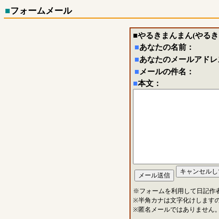
■
フォームメール
■
やるきまんまん(やるき
■
あなたの名前：
■
あなたのメールアドレ
■
メールの件名：
■
本文：
※フォームを利用して日記作
※半角カナは文字化けします
※匿名メールではありません