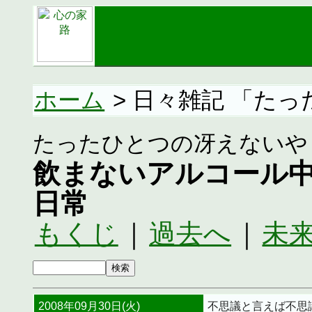
ホーム
> 日々雑記 「た
たったひとつの冴えないや
飲まないアルコール
日常
もくじ
｜
過去へ
｜
未
2008年09月30日(火)
不思議と言えば不思