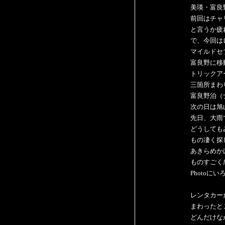
美瑛・富良
前回はチャ
と言うか疲
で、今回は
マイルドセ
富良野に移
トリックア
三箇所まわ
富良野泊（
次の日は旭
先日、大雨
どうしても
もの凄く探
あきらめかけ
ものすごく
Photoに
レンタカー
まわったと
どんだけな