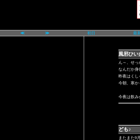
≪
≫
初日
最
風邪ひいた
ん～、せっ
なんだか身
昨夜はくし
今朝、寒かっ
今夜は飲み
ども♪
またまた9