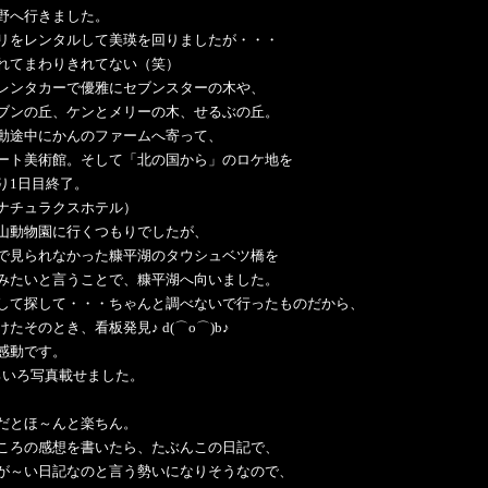
野へ行きました。
リをレンタルして美瑛を回りましたが・・・
れてまわりきれてない（笑）
レンタカーで優雅にセブンスターの木や、
ブンの丘、ケンとメリーの木、せるぶの丘。
動途中にかんのファームへ寄って、
ート美術館。そして「北の国から」のロケ地を
り1日目終了。
ナチュラクスホテル）
山動物園に行くつもりでしたが、
で見られなかった糠平湖のタウシュベツ橋を
みたいと言うことで、糠平湖へ向いました。
して探して・・・ちゃんと調べないで行ったものだから、
たそのとき、看板発見♪ d(⌒o⌒)b♪
感動です。
いろいろ写真載せました。
だとほ～んと楽ちん。
ころの感想を書いたら、たぶんこの日記で、
が～い日記なのと言う勢いになりそうなので、