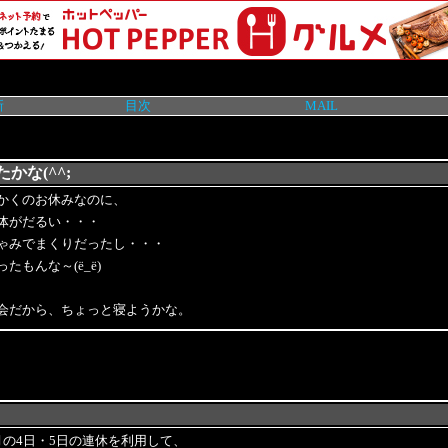
新
目次
MAIL
かな(^^;
かくのお休みなのに、
体がだるい・・・
ゃみでまくりだったし・・・
たもんな～(ё_ё)
会だから、ちょっと寝ようかな。
月の4日・5日の連休を利用して、