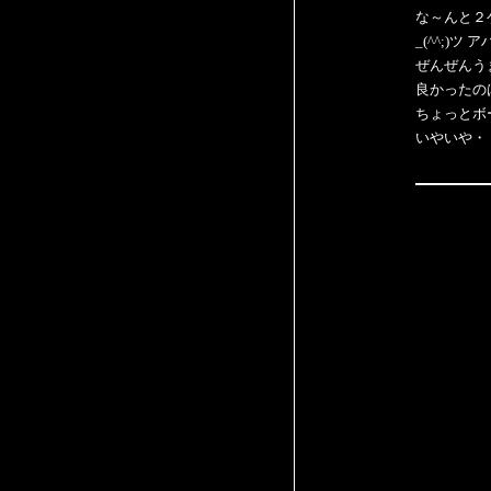
な～んと２
_(^^;)
ぜんぜんう
良かったの
ちょっとボ
いやいや・