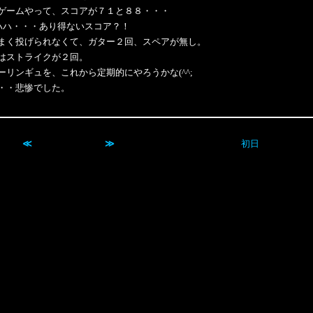
ゲームやって、スコアが７１と８８・・・
ツ アハハ・・・あり得ないスコア？！
まく投げられなくて、ガター２回、スペアが無し。
はストライクが２回。
ーリンギュを、これから定期的にやろうかな(^^;
・・悲惨でした。
≪
≫
初日