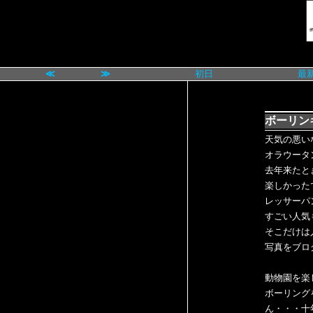
≪
≫
初日
最
ボーリン
天気の悪い
オラウータ
去年来たと
楽しかったで
レッサーパ
すごい人気
そこだけは
写真をブロ
動物園を楽
ボーリング
ん・・・十