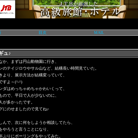
新
目次
MAIL
ギュ♪
なか、まずは円山動物園に行き、
ンのテイジロウやサル山など、結構長い時間見ていた。
きより、展示方法が結構変っていて、
すよ～(^-^)
ンダはめっちゃめちゃかわいくって、
もので、平日で人が少ないのに、
人が多かったです。
グにのせましたので見てね♪
しんで、次に何をしようか相談してたら、
をやろうと言うことになり、
年ぶりにボーリングをやってみた。