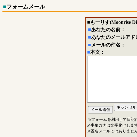
■
フォームメール
■
もーりす(Moonrise Di
■
あなたの名前：
■
あなたのメールアド
■
メールの件名：
■
本文：
※フォームを利用して日記
※半角カナは文字化けしま
※匿名メールではありませ