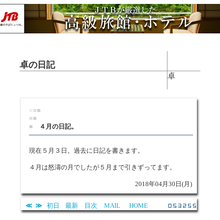
卓の日記
卓
■
■
■
■
■
■
４月の日記。
現在５月３日。過去に日記を書きます。
４月は怒濤の月でしたが５月まで引きずってます。
2018年04月30日(月)
≪
≫
初日
最新
目次
MAIL
HOME