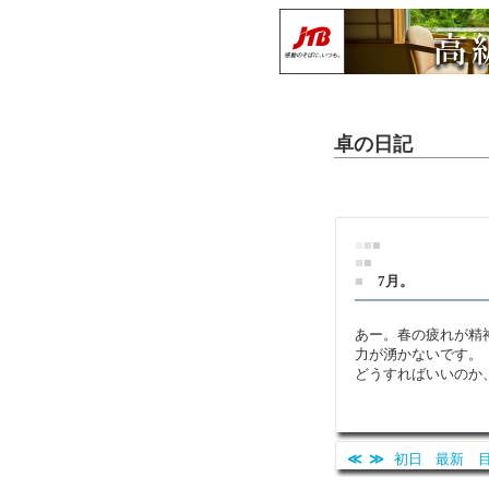
卓の日記
■
■
■
■
■
■
7月。
あー。春の疲れが精
力が湧かないです。
どうすればいいのか
≪
≫
初日
最新