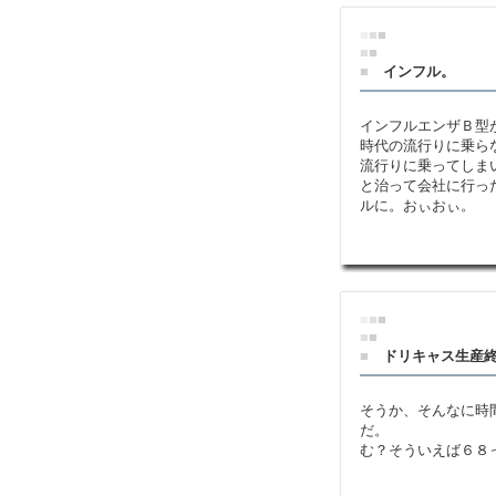
■
■
■
■
■
■
インフル。
インフルエンザＢ型
時代の流行りに乗ら
流行りに乗ってしま
と治って会社に行っ
ルに。おぃおぃ。
■
■
■
■
■
■
ドリキャス生産
そうか、そんなに時
だ。
む？そういえば６８