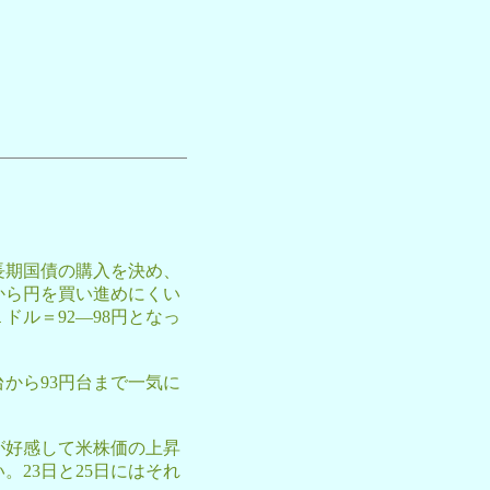
長期国債の購入を決め、
から円を買い進めにくい
ル＝92―98円となっ
から93円台まで一気に
が好感して米株価の上昇
23日と25日にはそれ