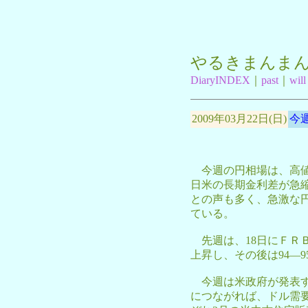
やるきまんま
DiaryINDEX
｜
past
｜
will
2009年03月22日(日)
今
今週の円相場は、高値
日米の長期金利差が急
との声も多く、急激な円
ている。
先週は、18日にＦＲＢ
上昇し、その後は94―
今週は米政府が発表す
につながれば、ドル需要