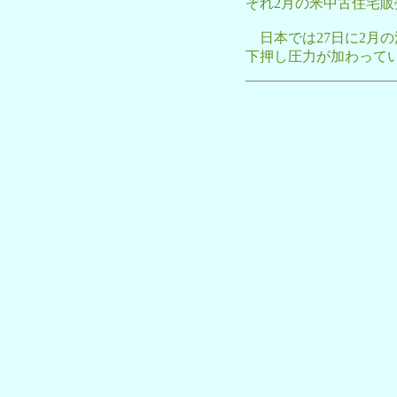
ぞれ2月の米中古住宅
日本では27日に2月
下押し圧力が加わって