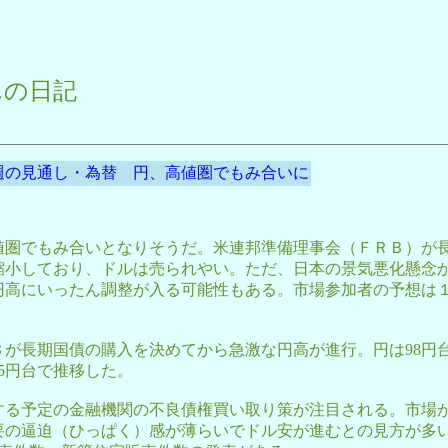
んの日記
週の見通し・為替 円、高値圏でもみ合いに
圏でもみ合いとなりそうだ。米連邦準備理事会（ＦＲＢ）が
縮小しており、ドルは売られやい。ただ、日本の景気悪化懸念
高にいったん調整が入る可能性もある。市場参加者の予想は１ド
が長期国債の購入を決めてから急激な円高が進行。円は98円台
95円台で推移した。
る予定の金融機関の不良債権買い取り策が注目される。市場
の逼迫（ひっぱく）感が薄らいでドル安が進むとの見方が多い。