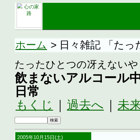
ホーム
> 日々雑記 「た
たったひとつの冴えないや
飲まないアルコール
日常
もくじ
｜
過去へ
｜
未
2005年10月15日(土)