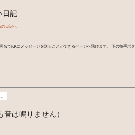
い日記
来の日記へ
匿名でKKにメッセージを送ることができるページへ飛びます。 下の拍手ボ
明。
も音は鳴りません）