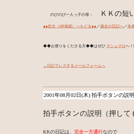
ＫＫの短
のびのび一人っ子の母：
●●目次（HP表紙）へもどる●●
／
過去の日記へ
／
未
◆◆お便りをくださる方◆◆はぜひ
マシュマロ
へ！
→日記でレスするメールフォームへ
2001年08月02日(木)
拍手ボタンの説
拍手ボタンの説明（押して
KKの日記は、
完全一方通行
なので