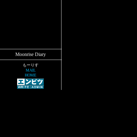
Moonrise Diary
もーりす
MAIL
HOME