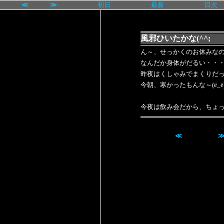
≪
≫
初日
最新
目次
風邪ひいたかな(^^;
ん～、せっかくのお休みな
なんだか身体がだるい・・
昨夜はくしゃみでまくりだ
今朝、寒かったもんな～(ё_ё
今夜は飲み会だから、ちょ
≪