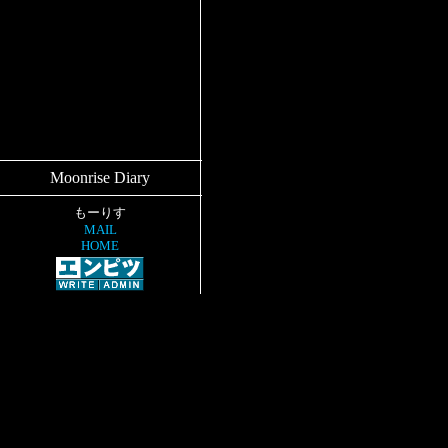
Moonrise Diary
もーりす
MAIL
HOME