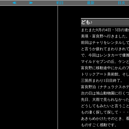
≪
≫
初日
最新
目次
ども♪
またまた9月の4日・5日の
美瑛・富良野へ行きました
前回はチャリをレンタルし
と言うか疲れてまわりきれ
で、今回はレンタカーで優
マイルドセブンの丘、ケン
富良野に移動途中にかんの
トリックアート美術館。そ
三箇所まわり1日目終了。
富良野泊（ナチュラクスホ
次の日は旭山動物園に行く
先日、大雨で見られなかっ
どうしてもみたいと言うこ
もの凄く探して探して・・
あきらめかけたそのとき、看板発
ものすごく感動です。