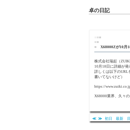
卓の日記
■
■
■
■
■
■
X68000Zが10
株式会社瑞起（ZUIK
10月18日に詳細が
詳しくは以下のUR
書いてないけど）
https://www.zuiki.co.
X68000業界、久
≪
≫
初日
最新