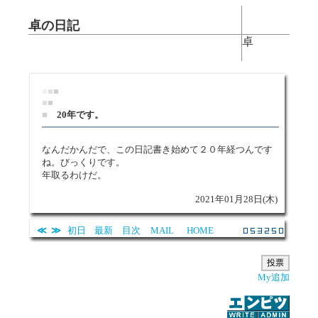
卓の日記
卓
■
■
■
■
■
■
20年です。
なんだかんだで、この日記書き始めて２０年経つんです
ね。びっくりです。
年取るわけだ。
2021年01月28日(木)
≪
≫
初日
最新
目次
MAIL
HOME
My追加