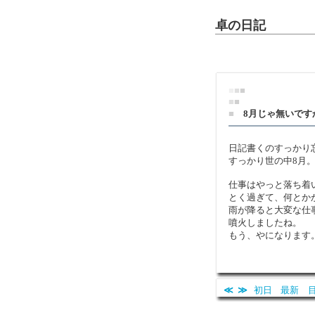
卓の日記
■
■
■
■
■
■
8月じゃ無いです
日記書くのすっかり
すっかり世の中8月
仕事はやっと落ち着
とく過ぎて、何とか
雨が降ると大変な仕
噴火しましたね。
もう、やになります
≪
≫
初日
最新