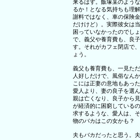
来るはず。飯塚某のよう
るか！となる気持ちも理
謝料ではなく、車の保険
だけけど）。実際彼女は
困っていなかったのでし
で、義父や養育費も、良
す。それがカフェ閉店で
ょう。
義父も養育費も、一見た
人好しだけで、風俗なん
こには正妻の意地もあっ
愛人より、妻の良子を選
親は亡くなり、良子から
が経済的に困窮している
求するような、愛人は、
物のバカはこの女かも？
夫もバカだったと思う。