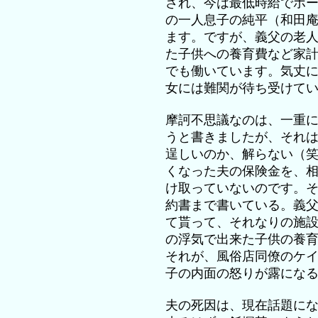
され、今は最低時給でホ
の一人息子の純平（和田
ます。ですが、義父の老
た子供への養育費など家
でも働いています。気丈
女には難関が待ち受けて
摩訶不思議なのは、一重
うと書きましたが、それ
逞しいのか、解らない（
くなった夫の保険金を、
け取っていないのです。
約書まで書いている。義
て貰って、それなりの施
の浮気で出来た子供の養
それが、風俗店同僚のケ
子の内面の怒りが露にな
夫の死因は、現在話題に