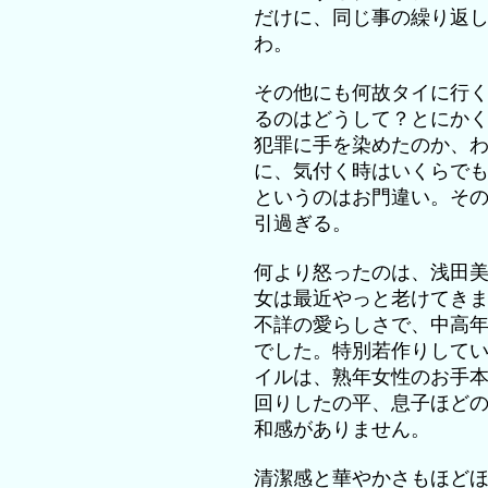
だけに、同じ事の繰り返
わ。
その他にも何故タイに行
るのはどうして？とにか
犯罪に手を染めたのか、
に、気付く時はいくらで
というのはお門違い。そ
引過ぎる。
何より怒ったのは、浅田
女は最近やっと老けてき
不詳の愛らしさで、中高
でした。特別若作りして
イルは、熟年女性のお手
回りしたの平、息子ほど
和感がありません。
清潔感と華やかさもほど