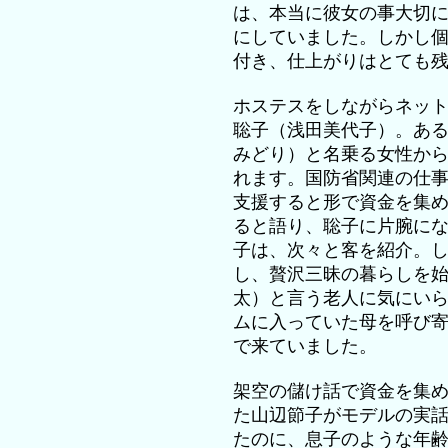
は、本当に彼女の事大切
にしていました。しかし
付き、仕上がりはとても
ホステスをしながらネッ
聡子（浅田美代子）。あ
みどり）と名乗る女性か
れます。国防省関連の仕
支援すると形で資金を集
ると語り、聡子に片腕に
子は、次々と客を紹介。
し、贅沢三昧の暮らしを
太）と言う老人に気にい
ムに入っていた母を呼び
で来ていました。
架空の儲け話で資金を集
た山辺節子がモデルの実
たのに、息子のような年