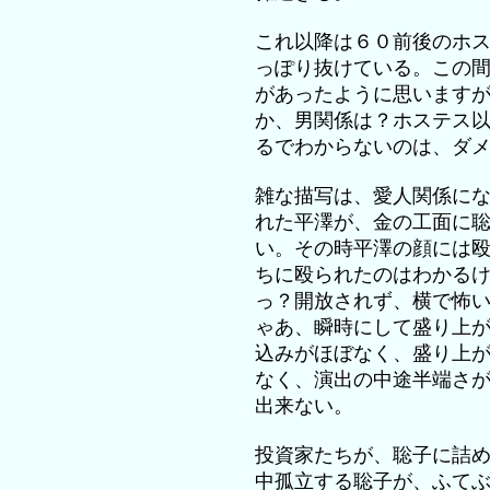
これ以降は６０前後のホ
っぽり抜けている。この
があったように思います
か、男関係は？ホステス
るでわからないのは、ダ
雑な描写は、愛人関係に
れた平澤が、金の工面に
い。その時平澤の顔には
ちに殴られたのはわかる
っ？開放されず、横で怖
ゃあ、瞬時にして盛り上
込みがほぼなく、盛り上
なく、演出の中途半端さ
出来ない。
投資家たちが、聡子に詰
中孤立する聡子が、ふて