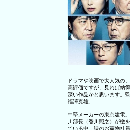
ドラマや映画で大人気の
高評価ですが、見れば納
深い作品かと思います。
福澤克雄。
中堅メーカーの東京建電
川部長（香川照之）が檄
ている中、課のお荷物社