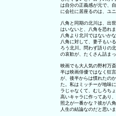
は自分の正義感が元で、
に会社に居座るのは、ユ
八角と同期の北川は、出
はいないと、八角を恐れ
八角より北川ではないか
八角に対して、妻子もい
ろう北川。問わず語りの
の哀歓が、たくさん詰ま
映画でも大人気の野村万
半は映画俳優ではなく狂
が、後半からは慣れたの
た。私はミッチーが地味
ラじゃなくて、むしろち
高いキャラに作ってあり
照之が一番かな？彼が八
人生の結論なのだと思い