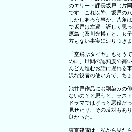
のエリート課長坂戸（片
です。これ以降、坂戸の
しかしあろう事か、八角
で坂戸は左遷。訝しく思
原島（及川光博）と、女
方もない事実に辿りつき
「空飛ぶタイヤ」もそう
のに、世間の認知度の高
んどん進むお話に遅れる
沢な役者の使い方で、ち
池井戸作品にお馴染みの
ないの？と思うと、ラス
ドラマではずっと悪役だ
見せたり、その反対もあ
良かった。
東京建電は、私から見た