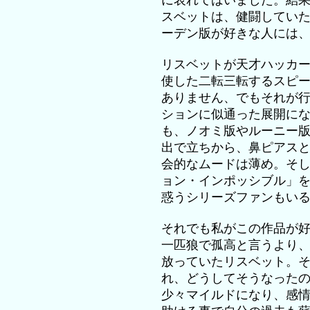
に表れてはいました。結
スベットは、健闘してい
ーデン版が好きな人には
リスベットが天才ハッカ
使した二転三転するスピ
ありません、でもそれが
ションに似通った展開に
も、ノオミ版やルーニー
出で立ちから、鼻ピアス
会的なムードは薄め。そ
ョン・インポッシブル」
惑うシリーズファンもい
それでも私がこの作品が
一匹狼で孤高と言うより
放っていたリスベット。
れ、どうしてそうなった
少々マイルドになり、感