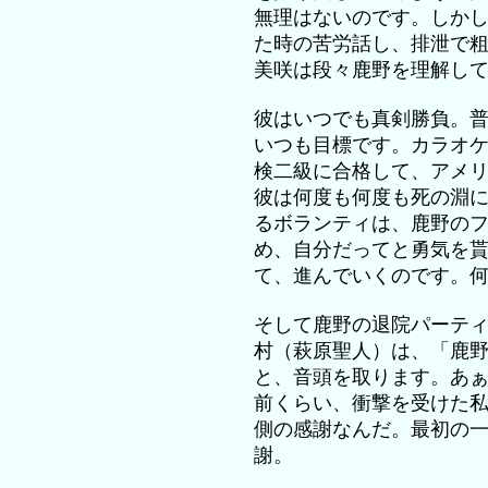
無理はないのです。しか
た時の苦労話し、排泄で
美咲は段々鹿野を理解し
彼はいつでも真剣勝負。
いつも目標です。カラオ
検二級に合格して、アメ
彼は何度も何度も死の淵
るボランティは、鹿野の
め、自分だってと勇気を
て、進んでいくのです。
そして鹿野の退院パーテ
村（萩原聖人）は、「鹿
と、音頭を取ります。あ
前くらい、衝撃を受けた
側の感謝なんだ。最初の
謝。