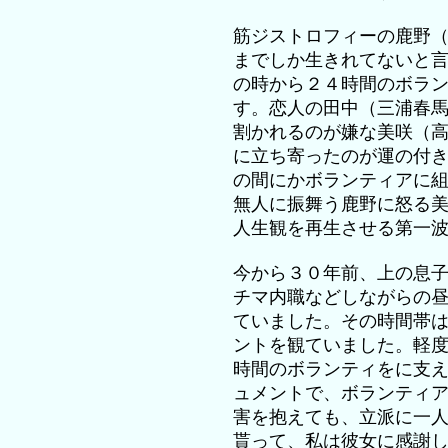
筋ジストロフィーの鹿野
までしか生きれてないと
の時から２４時間のボラ
す。恋人の田中（三浦春
割かれるのが嫌な美咲（
に立ち寄ったのが運の付
の間にかボランティアに
無人に振舞う鹿野に怒る
人生観を再生させる第一
今から３０年前、上の息
チマ内職などしながらの
ていました。その時間帯
ントを観ていました。軽
時間のボランティをに支
ュメントで、ボランティ
害を抱えても、立派に一
貰って、私は彼女に感謝