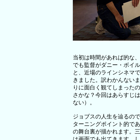
当初は時間があれば的な
でも監督がダニー・ボイ
と、近場のラインシネマ
きました。訳わかんない
りに面白く観てしまった
さかな？今回はあらすじ
ない）。
ジョブスの人生を辿るの
ターニングポイント的で
の舞台裏が描かれます。
は画面でも出てきます。