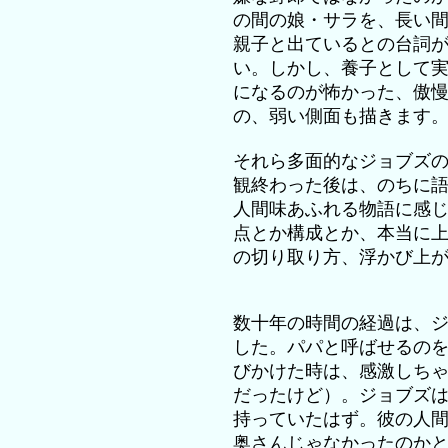
の間の娘・サラを、長い間
親子と出ているとの台詞
い。しかし、養子として
になるのが怖かった、傲
の、弱い側面も描きます
それら多面的なジョブズ
観終わった後は、のちに
人間味あふれる物語に感
点とか構成とか、本当に
の切り取り方、浮かび上
数十年の時間の経過は、
した。パパと呼ばせるの
びかけた時は、感激しち
だったけど）。ジョブズ
持っていたはず。彼の人
奥さんじゃなかったのか