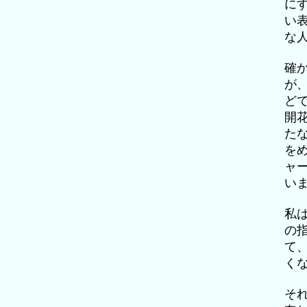
に
い
な
確
が
ど
開
た
を
ャ
い
私
の
て
く
そ