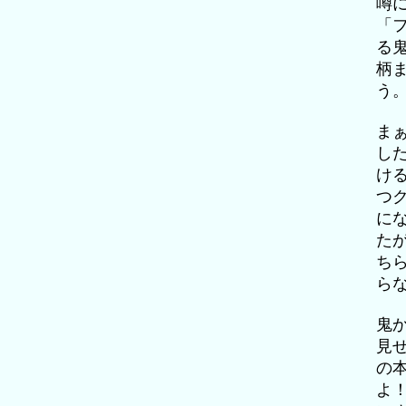
噂
「
る
柄
う
ま
し
け
つ
に
た
ち
ら
鬼
見
の
よ