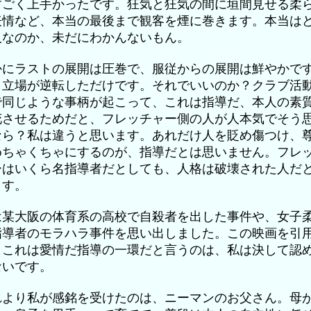
すごく上手かったです。狂気と狂気の間に垣間見せる柔
表情など、本当の最後まで観客を煙に巻きます。本当は
人なのか、未だにわかんないもん。
かにラストの展開は圧巻で、服従からの展開は鮮やかで
、立場が逆転しただけです。それでいいのか？クラブ活
で同じような事柄が起こって、これは指導だ、本人の素
花させるためだと、フレッチャー側の人が人本気でそう
なら？私は違うと思います。あれだけ人を貶め傷つけ、
めちゃくちゃにするのが、指導だとは思いません。フレ
ーはいくら名指導者だとしても、人格は破壊された人だ
ます。
は某大阪の体育系の高校で自殺者を出した事件や、女子
指導者のモラハラ事件を思い出しました。この映画を引
、これは愛情だ指導の一環だと言うのは、私は決して認
ないです。
れより私が感銘を受けたのは、ニーマンのお父さん。母