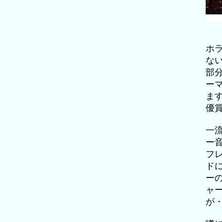
ホ
な
部
ー
ま
優
一
ー
フ
ド
ー
ャ
が