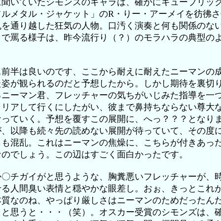
に聞いていたシモンズのキャラは、確かにキューブリッ
フルメタル・ジャケット」のR・りー・アーメイを彷彿さ
鬼を通り越した狂気の人物。口汚く演奏と何も関係のな
まで罵る様子は、昨今流行り（？）のモラハラの典型の
。
ぁ前半は良いのです、ここから耐えに耐えたニーマンの
た姿が観られるのだと予想したから。しかし期待を裏切
るニーマン君、フレッチャーの気ちがいじみた指導を一
クリアして行くにしたがい、彼まで鼻持ちならない尊大
なっていく。予想を覆すこの展開に、へっ？？？となり
が、以降も続々先の読めない展開が待っていて、その度
らも混乱。これはニーマンの焦燥に、こちらが付きあっ
なのでしょう。この辺はすごく面白かったです。
か〇チガイがと思うような、胸糞悪いフレッチャーが、
せる人間臭い表情と穏やかな眼差し。おぉ、きっとこれ
本質なのね、やっぱり厳しさはニーマンのためだったん
！と思うと・・・（笑）。オスカー受賞のシモンズは、