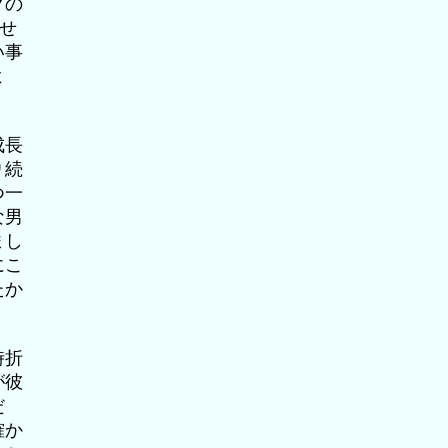
クの
せ
い事
よ
成長
り続
つ一
な男
まし
にこ
たか
時折
が彼
だ
確か