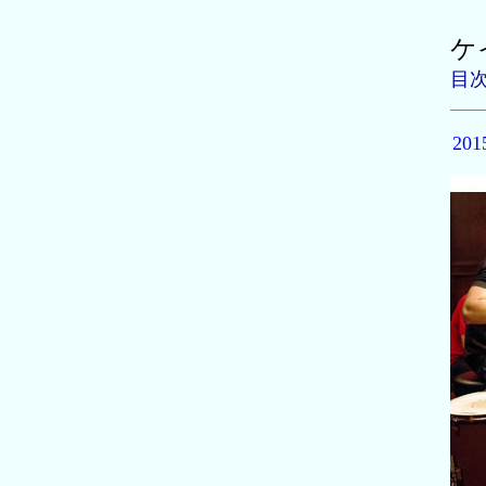
ケ
目
20