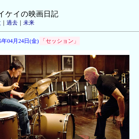
イケイの映画日記
次
｜
過去
｜
未来
15年04月24日(金)
「セッション」