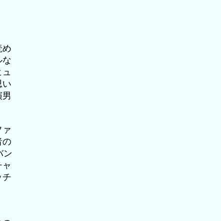
読め
ルな
ヒュ
思い
演男
ファ
者の
バン
チャ
ッチ