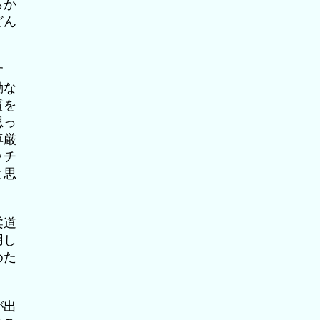
らか
どん
す
動な
質を
思っ
尊厳
ッチ
と思
柔道
用し
めた
が出