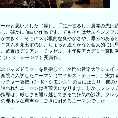
ラーかと思いました（笑）。手に汗握るし、展開の先は
いし、確かに面白い作品です。でもそれはサスペンスフ
分が大きく、そこにスポ根的な爽やかさや、厚みのある
マニズムを見出すのは、ちょっと違うかなと個人的には
す。監督はデミアン・チャゼル。本年度アカデミー賞助
賞（J・K・シモンズ）受賞作。
流のジャズドラマーを目指して、名門の音楽大学シェイ
音楽院に入学したニーマン（マイルズ・テラー）。実力
レッチャー教授（J・K・シモンズ）の目に止まり、彼の
に誘われたニーマンは有頂天になります。しかしフレッ
の指導は、厳しさを通り越してまるで狂気の沙汰。フレ
ーの理不尽な罵声やしごきに耐えるニーマンでした
・・・。