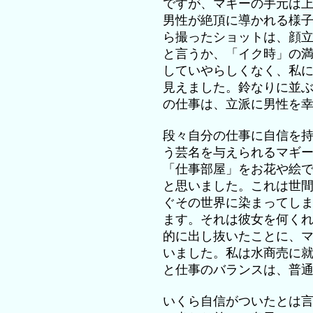
ですが、マギーの手元は
男性が絶頂に導かれる様
ら撮ったショットは、顔
と言うか、「イク時」の
していやらしくなく、私
見えました。鈴なりに並
の仕事は、立派に男性を
段々自分の仕事に自信を
う芸名を与えられるマギ
「仕事部屋」をお花や絵
と思いました。これは世
ぐその世界に染まってし
ます。それは彼女を何く
的に出し抜いたことに、
いました。私は水商売に
と仕事のバランスは、普
いくら自信がついたとは