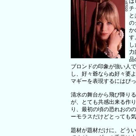
は
チ
と
の
か
す
し
力
品
ブロンドの印象が強い人
し、好々爺ならぬ好々婆
マギーを表現するにはぴ
清水の舞台から飛び降り
が、とても共感出来る作
り、最初の頃の恐れおの
ーモラスだけどとっても
題材が題材だけに、どう