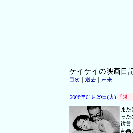
ケイケイの映画日
目次
｜
過去
｜
未来
2008年01月29日(火)
「鍵
また
った
鑑賞
邦画