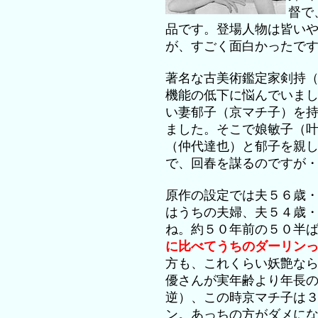
督で
品です。登場人物は皆い
が、すごく面白かったで
著名な古美術鑑定家剣持
機能の低下に悩んでいま
い妻郁子（京マチ子）を
ました。そこで娘敏子（
（仲代達也）と郁子を親
で、回春を謀るのですが
原作の設定では夫５６歳
はうちの夫婦、夫５４歳
ね。約５０年前の５０半
に比べてうちのダーリン
方も、これくらい妖艶な
優さんが実年齢より年長
逆）、この時京マチ子は
ン。あっちの方がダメに