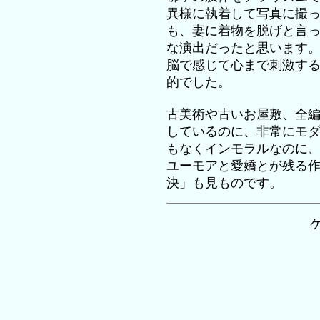
異様に執着して写真に撮
も、妻に着物を脱げと言
な演出だったと思います
脳で感じて心まで刺激す
的でした。
古美術や古いお屋敷、全
しているのに、非常にモ
もなくインモラルなのに
ユーモアと愛嬌とが残る作
決」も見ものです。