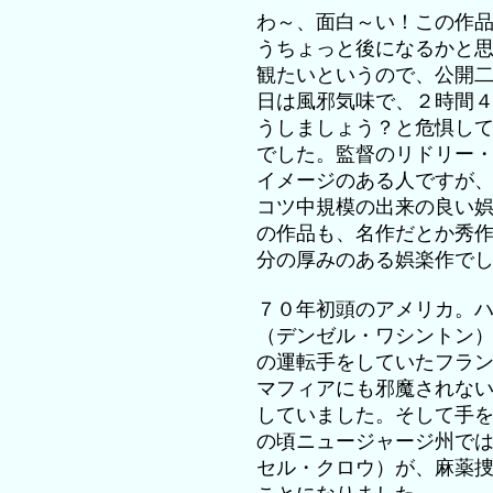
わ～、面白～い！この作
うちょっと後になるかと
観たいというので、公開
日は風邪気味で、２時間
うしましょう？と危惧し
でした。監督のリドリー
イメージのある人ですが
コツ中規模の出来の良い
の作品も、名作だとか秀
分の厚みのある娯楽作で
７０年初頭のアメリカ。
（デンゼル・ワシントン
の運転手をしていたフラ
マフィアにも邪魔されな
していました。そして手
の頃ニュージャージ州で
セル・クロウ）が、麻薬