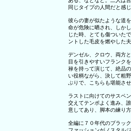
ある、などなど。二人は
同じタイプの人間だと感
彼らの妻が似たような道
命が危険に晒され、しか
じた時、とても傷ついた
ントした毛皮を燃やした
デンゼル、クロウ、両方
目を引きやすいフランク
禄を持って演じて、絶品
い役柄ながら、決して粗
ぶりで、こちらも堪能さ
ラストに向けてのサスペ
交えてテンポよく進み、
意してあり、脚本の練り
全編に７０年代のブラッ
ファッションがノスタル