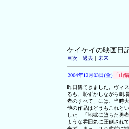
ケイケイの映画日
目次
｜
過去
｜
未来
2004年12月03日(金)
「山
昨日観てきました。ヴィ
るも、恥ずかしながら劇
者のすべて」には、当時
他の作品はどうもこれと
した。「地獄に堕ちた勇
ような雰囲気に圧倒され
来ず。まっ、２０歳前に