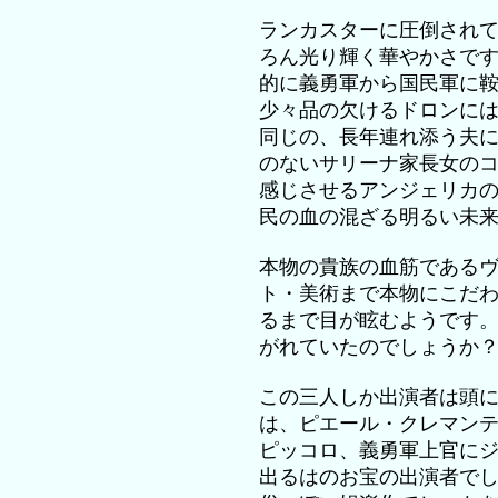
ランカスターに圧倒され
ろん光り輝く華やかさで
的に義勇軍から国民軍に
少々品の欠けるドロンに
同じの、長年連れ添う夫
のないサリーナ家長女の
感じさせるアンジェリカ
民の血の混ざる明るい未
本物の貴族の血筋である
ト・美術まで本物にこだ
るまで目が眩むようです
がれていたのでしょうか
この三人しか出演者は頭
は、ピエール・クレマン
ピッコロ、義勇軍上官に
出るはのお宝の出演者で