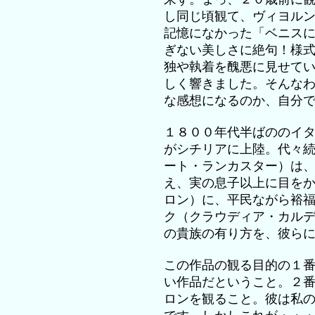
し同じ頃観て、ヴィヨル
記憶になかった「ベニス
ぎない美しさに絶句！様
独や執着を醜悪に見せて
しく響きました。そんな
な感想になるのか、自分
１８００年代半ばののイ
がシチリアに上陸。代々
ート・ランカスター）は
え、実の息子以上に目を
ロン）に、平民ながら裕
ク（クラウディア・カル
の貴族の有り方を、彼ら
この作品の観る目的の１
い作品だということ。２
ロンを観ること。彼は私