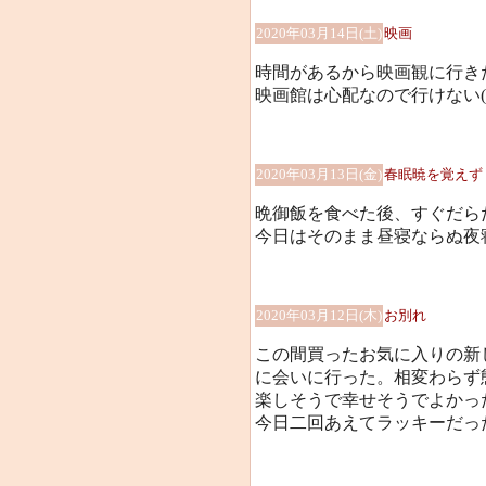
2020年03月14日(土)
映画
時間があるから映画観に行き
映画館は心配なので行けない(;´
2020年03月13日(金)
春眠暁を覚えず
晩御飯を食べた後、すぐだら
今日はそのまま昼寝ならぬ夜
2020年03月12日(木)
お別れ
この間買ったお気に入りの新
に会いに行った。相変わらず
楽しそうで幸せそうでよかっ
今日二回あえてラッキーだっ