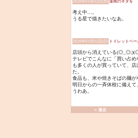
2020年03月02日(月)
漫画のネタを
考え中…。
うる星で描きたいなあ。
2020年03月01日(日)
トイレットペー
店頭から消えている(◎_◎;)(◎
テレビでこんなに「買い占め
も多くの人が買っていて、店
た。
食品も、米や焼きそばの麺が
明日からの一斉休校に備えて
うわあ。
＜ 過去