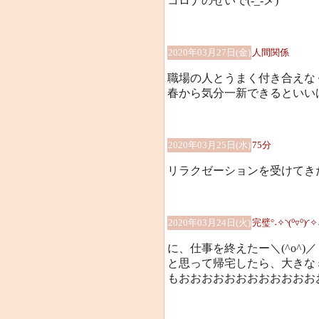
コロナのせいで(-_-メ)
2020年03月27日(金)
人間関係
職場の人とうまく付き合えなくて
春から気分一新できるといい
2020年03月25日(水)
75分
リラクゼーションを受けてきた(
2020年03月24日(火)
完璧°˖✧◝(⁰▿⁰)◜✧
に、仕事を終えたー＼(^o^)／
と思って帰宅したら、大きなミス
もおおおおおおおおおおおおお