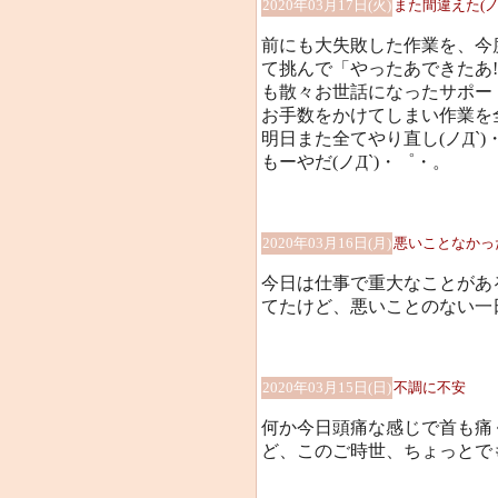
2020年03月17日(火)
また間違えた(ノ
前にも大失敗した作業を、今
て挑んで「やったあできたあ
も散々お世話になったサポー
お手数をかけてしまい作業を
明日また全てやり直し(ノД`)
もーやだ(ノД`)・゜・。
2020年03月16日(月)
悪いことなかっ
今日は仕事で重大なことがあ
てたけど、悪いことのない一
2020年03月15日(日)
不調に不安
何か今日頭痛な感じで首も痛
ど、このご時世、ちょっとでも不