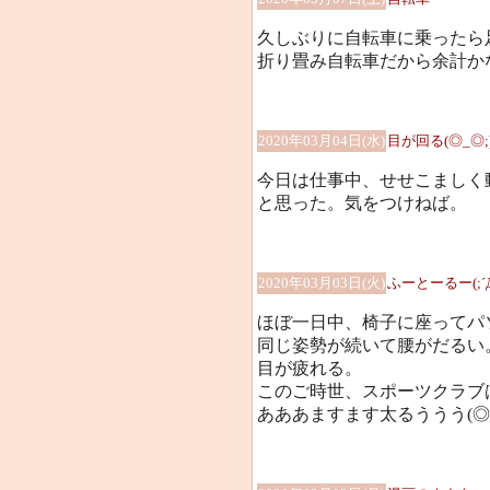
久しぶりに自転車に乗ったら足が
折り畳み自転車だから余計かな(
2020年03月04日(水)
目が回る(◎_◎;)
今日は仕事中、せせこましく
と思った。気をつけねば。
2020年03月03日(火)
ふーとーるー(;´Д`
ほぼ一日中、椅子に座ってパ
同じ姿勢が続いて腰がだるい
目が疲れる。
このご時世、スポーツクラブ
あああますます太るううう(◎_