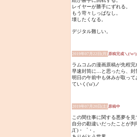
絵が勝手に回転する。
レイヤーが勝手にずれる。
もう苛々しっぱなし。
壊したくなる。
デジタル難しい。
2019年07月22日(月)
原稿完成＼(^o^
ラムコムの漫画原稿が先程完成し
早速封筒に…と思ったら、封
明日の午前中も休みが取って
ていく('ω')ノ
2019年07月20日(土)
原稿中
この間仕事に関する悪夢を見
自分の勘違いだったことが判
Д`)・゜・。
ありがとう世界。