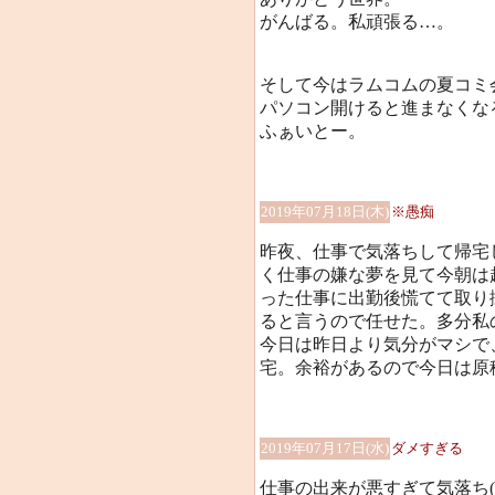
がんばる。私頑張る…。
そして今はラムコムの夏コミ
パソコン開けると進まなくな
ふぁいとー。
2019年07月18日(木)
※愚痴
昨夜、仕事で気落ちして帰宅
く仕事の嫌な夢を見て今朝は
った仕事に出勤後慌てて取り
ると言うので任せた。多分私
今日は昨日より気分がマシで
宅。余裕があるので今日は原
2019年07月17日(水)
ダメすぎる
仕事の出来が悪すぎて気落ち(;´