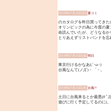
2019年07月28日(日)
夏コミ
のカタログを昨日買ってきた
オリンピックの為に今度の夏
命読んでいたが、どうなるかちょ
とりあえずリストバンドを忘
2019年07月26日(金)
明日
東京行けるかなあ(;´･ω･)
台風なんて(ノД`)・゜・。
2019年07月25日(木)
台風?!
土日に台風来るとか最悪(# ﾟДﾟ
遊びに行く予定してるのに(。-`