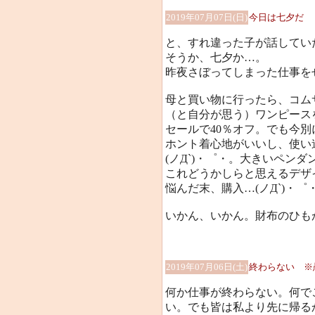
2019年07月07日(日)
今日は七夕だ
と、すれ違った子が話してい
そうか、七夕か…。
昨夜さぼってしまった仕事を
母と買い物に行ったら、コム
（と自分が思う）ワンピース
セールで40％オフ。でも今
ホント着心地がいいし、使い
(ノД`)・゜・。大きいペン
これどうかしらと思えるデザ
悩んだ末、購入…(ノД`)・゜
いかん、いかん。財布のひもが
2019年07月06日(土)
終わらない ※
何か仕事が終わらない。何で
い。でも皆は私より先に帰る