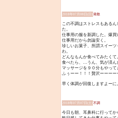
2018年07月08日(日)
発散
この不調はストレスもあるん
た。
仕事用の服を新調した。爆買
仕事用だから勿論安く。
珍しいお菓子、所謂スイーツ
わ。
どんなもんか食べてみたくて
食べたら、…うん、気が済ん
マッサージを９０分もやって
ふぅーー！！！贅沢ーーーー
早く体調が回復しますよーに
2018年07月07日(土)
不調
今日も朝、耳鼻科に行ってか
昨日残してきた仕事をやって