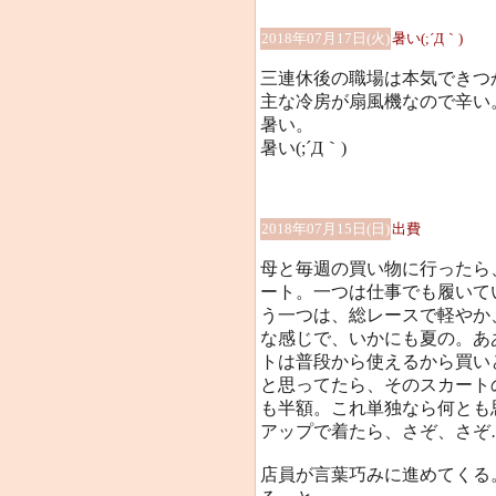
2018年07月17日(火)
暑い(;´Д｀)
三連休後の職場は本気できつ
主な冷房が扇風機なので辛い
暑い。
暑い(;´Д｀)
2018年07月15日(日)
出費
母と毎週の買い物に行ったら
ート。一つは仕事でも履いて
う一つは、総レースで軽やか
な感じで、いかにも夏の。あ
トは普段から使えるから買い
と思ってたら、そのスカート
も半額。これ単独なら何とも
アップで着たら、さぞ、さぞ…(
店員が言葉巧みに進めてくる