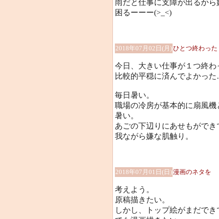
雨だと仕事に支障が出るから
困るーーー(>_<)
2018年07月02日(月)
ひとつ終わった
今日、大きい仕事が１つ終わ
比較的平穏に済んでよかった…(
毎日暑い。
職場の冷房が基本的に扇風機
暑い。
あごの下辺りにあせもができて
我ながら嫌な肌触り。
2018年07月01日(日)
漫画のネタを
考えよう。
原稿描きたい。
しかし、トップ絵がまだできてい