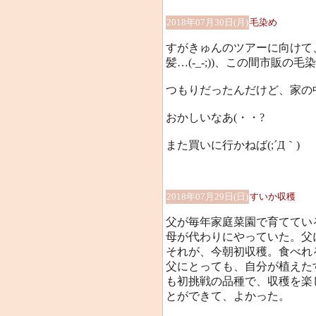
2018年07月30日(月)
毛染め
すがきゅんのツアーに向けて
髪…(-_-;))、この間市販の
つもりだったんだけど、家の中
おかしいなあ(・・?
また買いに行かねば(;´Д｀)
2018年07月29日(日)
すいか収穫
父が毎年家庭菜園で育ててい
母が代わりにやっていた。父に
それが、今朝初収穫。食べれ
父にとっても、自分が植えた
も初挑戦の品種で、収穫を楽
とができて、よかった。