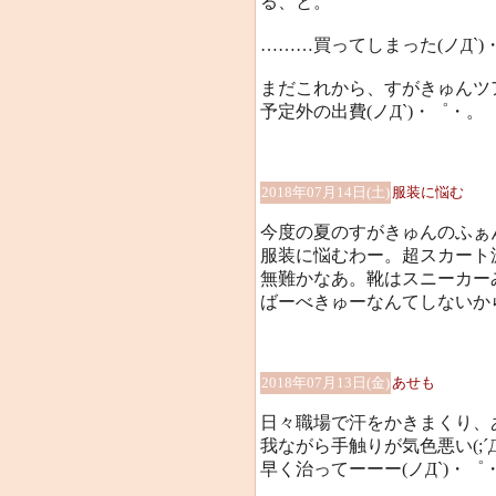
る、と。
………買ってしまった(ノД`)
まだこれから、すがきゅんツ
予定外の出費(ノД`)・゜・。
2018年07月14日(土)
服装に悩む
今度の夏のすがきゅんのふぁ
服装に悩むわー。超スカート
無難かなあ。靴はスニーカーみ
ばーべきゅーなんてしないから
2018年07月13日(金)
あせも
日々職場で汗をかきまくり、あ
我ながら手触りが気色悪い(;´Д
早く治ってーーー(ノД`)・゜