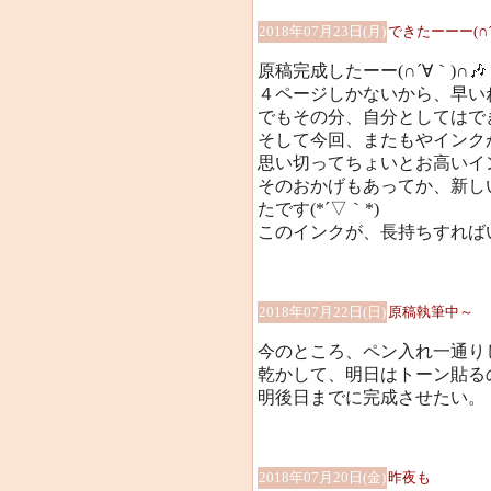
2018年07月23日(月)
できたーーー(∩´
原稿完成したーー(∩´∀｀)∩🎶
４ページしかないから、早いね(
でもその分、自分としてはで
そして今回、またもやインク
思い切ってちょいとお高いイ
そのおかげもあってか、新し
たです(*´▽｀*)
このインクが、長持ちすればい
2018年07月22日(日)
原稿執筆中～
今のところ、ペン入れ一通り
乾かして、明日はトーン貼る
明後日までに完成させたい。
2018年07月20日(金)
昨夜も