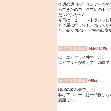
今週の週刊少年サンデーを発
ってきたので、全プレのトラ
た°˖✧◝(⁰▿⁰)◜✧˖°
今日は、ヒロイントランプに
と本屋に行っても、売ってい
た。売り切れ(・・?発売日変更
2017年03月24日(金)
今日の晩御飯
は、エビフライ丼でした。
エビフライが多くて、満腹です(
2017年03月23日(木)
今日は、
職場の飲み会でした。
私はアルコールは一切飲まな
満腹です。