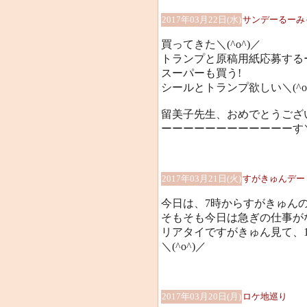
2017年03月22日(水)
サンデーるーみっ
買ってきた＼(^o^)／
トランプと原稿用紙応募するーーーー
スーパーも買う!
シールとトランプ欲しい＼(^o
留美子先生、おめでとうござ
ーーーーーーーーーーーーす＼(^o
2017年03月21日(火)
すがきゅんデー
今日は、7時からすがきゅん
そもそも今日は急ぎの仕事が
リアタイですがきゅん見て、
＼(^o^)／
2017年03月20日(月)
ロケ地巡り