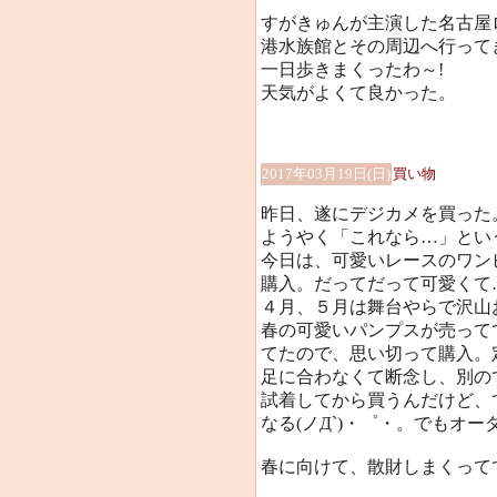
すがきゅんが主演した名古屋
港水族館とその周辺へ行って
一日歩きまくったわ～!
天気がよくて良かった。
2017年03月19日(日)
買い物
昨日、遂にデジカメを買った
ようやく「これなら…」とい
今日は、可愛いレースのワン
購入。だってだって可愛くて…(
４月、５月は舞台やらで沢山お
春の可愛いパンプスが売って
てたので、思い切って購入。定価
足に合わなくて断念し、別の
試着してから買うんだけど、
なる(ノД`)・゜・。でもオ
春に向けて、散財しまくって