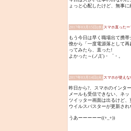
ょっと心配したけど、無事に
2017年03月15日(水)
スマホ直ったー＼(
もう今日は早く職場出て携帯
僚から「一度電源落として再
ってみたら、直った!
よかった～(ノД`)・゜・。
2017年03月14日(火)
スマホが使えな
昨日から?、スマホのインタ
メールも受信できない、ネッ
ツイッター画面は出るけど、
ウイルスバスターが更新され
うあーーーーー((+_+))