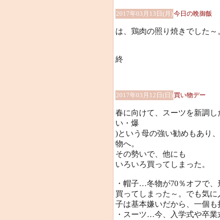
2017年03月13日(月)
今日の晩御飯
は、鶏肉の照り焼きでした～
終
2017年03月12日(日)
買い物デー
春に向けて、スーツを新調し
い・爆
)という母の強い勧めもあり
物へ。
その勢いで、他にも
いろいろ買ってしまった。
・帽子…冬物が70％オフで、形
買ってしまった～。でも気に
子は基本嫌いだから、一個も
・スーツ…今、入学式や卒業