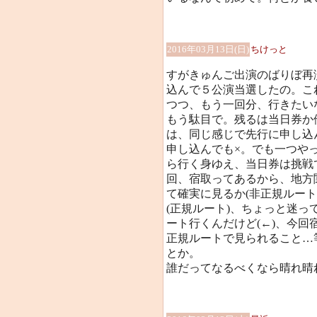
2016年03月13日(日)
ちけっと
すがきゅんご出演のばりぼ再
込んで５公演当選したの。こ
つつ、もう一回分、行きたい
もう駄目で。残るは当日券か
は、同じ感じで先行に申し込
申し込んでも×。でも一つや
ら行く身ゆえ、当日券は挑戦
回、宿取ってあるから、地方
て確実に見るか(非正規ルー
(正規ルート)、ちょっと迷
ート行くんだけど(←)、今
正規ルートで見られること…
とか。
誰だってなるべくなら晴れ晴