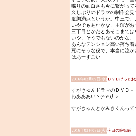
喋りの面白さも今に繋がって
久しぶりのドラマの制作会見
度胸満点というか。中三で。
いやでもあれかな、主演がお
三丁目とかだとあそこまでは
いや、そうでもないのかな。
あんなテンション高い落ち着
死にそうな役で、本当に泣か
はあーすごい。
2016年03月09日(水)
ＤＶＤげっとお
すがきゅんドラマのＤＶＤ－
わあああいヽ(^o^)丿♪
すがきゅんとかみきくんって
2016年03月08日(火)
今日の晩御飯