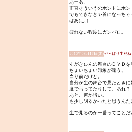
あーあ。
正直そういうのホントにホン
でもできなきゃ首になっちゃ
はあ(-_-;)
疲れない程度にガンバロ。
2016年03月17日(木)
やっばり生だね
すがきゅんの舞台のＤＶＤを
ちょいちょい印象が違う。
当り前だけど。
自分が生の舞台で見たときに
度で写ってたりして、あれ？
あと、何か暗い。
も少し明るかったと思うんだけ
生で見るのが一番ってことだ