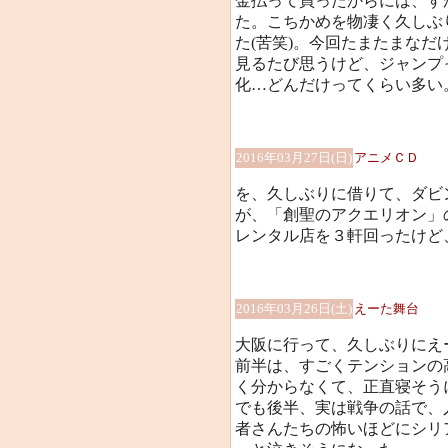
金払って買ったからには、す
た。こちかめを物凄く久しぶ
た(苦笑)。今回たまたまなだけ
見るたび思うけど、ジャンプ
化…どんだけってくらい多い
2016年03月27日(日)
アニメＣＤ
を、久しぶりに借りて、ダビ
が、「創聖のアクエリオン」
レンタル店を３軒回ったけど
2016年03月26日(土)
えーた舞台
大阪に行って、久しぶりにえ
前半は、すごくテンションの
く分からなくて、正直寝そうに
でも後半、実は戦争の話で、
者さんたちの怖いほどにシリ