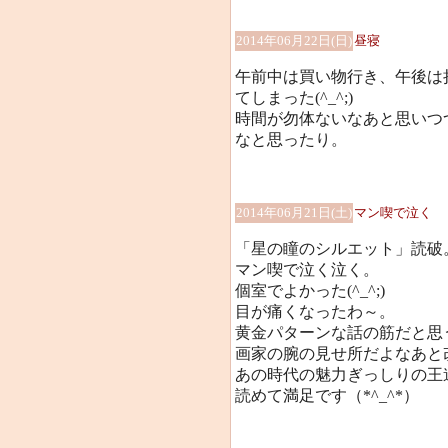
2014年06月22日(日)
昼寝
午前中は買い物行き、午後は
てしまった(^_^;)
時間が勿体ないなあと思いつ
なと思ったり。
2014年06月21日(土)
マン喫で泣く
「星の瞳のシルエット」読破
マン喫で泣く泣く。
個室でよかった(^_^;)
目が痛くなったわ～。
黄金パターンな話の筋だと思
画家の腕の見せ所だよなあと
あの時代の魅力ぎっしりの王
読めて満足です（*^_^*）