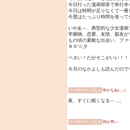
今日行った漫画喫茶で単行本を
今日は時間が足りなくて一冊
今度はたっぷり時間を使って
いやあ～、典型的な少女漫画です
学園物、恋愛、友情、親友が
もの頃の素敵な出会い、ファ
８０'☆彡
ベタい！だがそこがいい！！
今月のなかよしも読んだので
2014年06月14日(土)
年かなあ(-_-;)
夜、すぐに眠くなる～…。
2014年06月12日(木)
何か早い