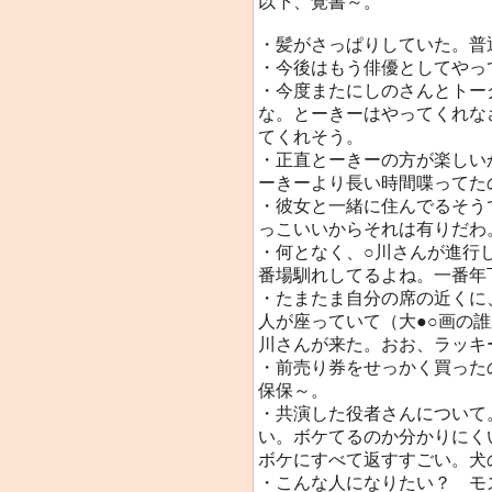
以下、覚書～。
・髪がさっぱりしていた。普通
・今後はもう俳優としてやっ
・今度またにしのさんとトー
な。とーきーはやってくれな
てくれそう。
・正直とーきーの方が楽しい
ーきーより長い時間喋ってた
・彼女と一緒に住んでるそう
っこいいからそれは有りだわ
・何となく、○川さんが進行
番場馴れしてるよね。一番年
・たまたま自分の席の近くに
人が座っていて（大●○画の
川さんが来た。おお、ラッキ
・前売り券をせっかく買った
保保～。
・共演した役者さんについて
い。ボケてるのか分かりにく
ボケにすべて返すすごい。犬
・こんな人になりたい？ モ