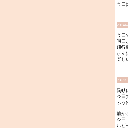
今日
2014
今日
明日
飛行機
がん
楽し
2014
異動
今日
ふう(^
前か
今日
ルビ