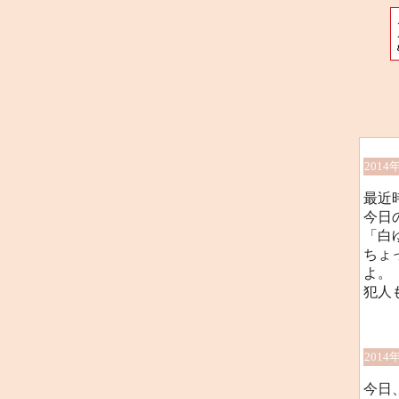
2014
最近
今日
「白
ちょ
よ。
犯人も
2014
今日