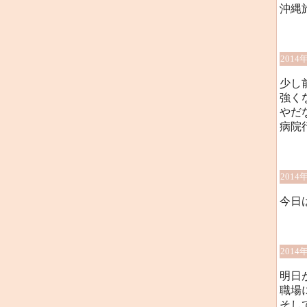
沖縄
2014
少し
強くな
やだ
病院
2014
今日
2014
明日
職場
そし