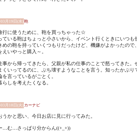
年03月19日(水)
鞄
旅行に使うために、鞄を買っちゃった☆
っている鞄はちょっと小さいから、イベント行くときにいつも
きめの鞄を持っていくつもりだったけど、機嫌がよかったので
をえいやっと購入～。
仕事から帰ってきたら、父親が私の仕事のことで怒ってきた。
まくいってるのに、ぶち壊すようなことを言う。知ったかぶり
論を言っているがごとく。
暮らしを考えたくなる。
年03月18日(火)
カーナビ
おうかと思い、今日お店に見に行ってみた。
…む…さっぱり分からん((+_+))