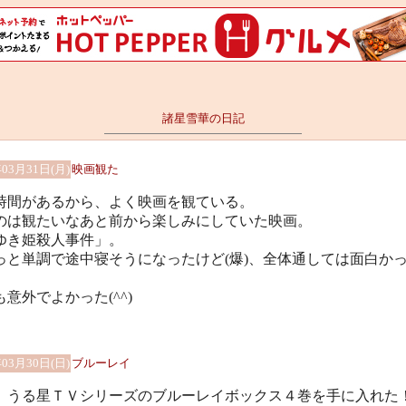
諸星雪華の日記
年03月31日(月)
映画観た
時間があるから、よく映画を観ている。
のは観たいなあと前から楽しみにしていた映画。
ゆき姫殺人事件」。
っと単調で途中寝そうになったけど(爆)、全体通しては面白か
意外でよかった(^^)
年03月30日(日)
ブルーレイ
、うる星ＴＶシリーズのブルーレイボックス４巻を手に入れた