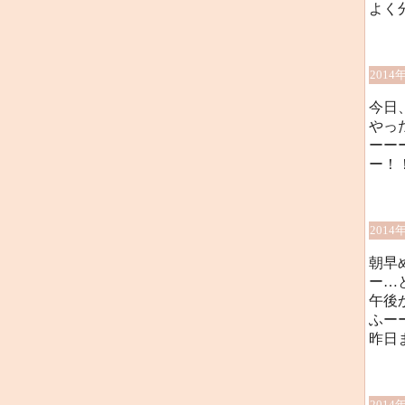
よく
2014
今日
やっ
ーー
ー！
2014
朝早
ー…
午後
ふーー
昨日
2014