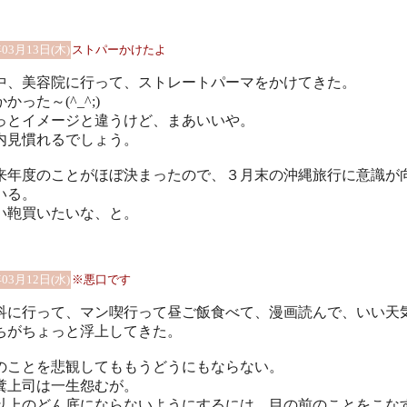
年03月13日(木)
ストパーかけたよ
中、美容院に行って、ストレートパーマをかけてきた。
かった～(^_^;)
っとイメージと違うけど、まあいいや。
内見慣れるでしょう。
来年度のことがほぼ決まったので、３月末の沖縄旅行に意識が
いる。
い鞄買いたいな、と。
年03月12日(水)
※悪口です
科に行って、マン喫行って昼ご飯食べて、漫画読んで、いい天
ちがちょっと浮上してきた。
のことを悲観してももうどうにもならない。
糞上司は一生怨むが。
以上のどん底にならないようにするには、目の前のことをこな