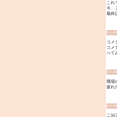
これ
今、
最終話
2014
コメ
コメ
べて
2014
職場
疲れ
2014
二泊