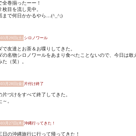
で全巻揃ったーー！
２枚目を流し見中。
まで何日かかるやら…(^_^;)
年03月29日(土)
シロノワール
ダで友達とお茶＆お喋りしてきた。
ダの名物シロノワールをあまり食べたことないので、今日は敢
みた（笑）。
年03月28日(金)
片付け終了
の片づけをすべて終了してきた。
た～。
年03月27日(木)
沖縄行ってきた！
三日の沖縄旅行に行って帰ってきた！