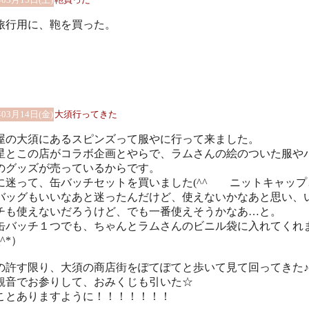
旅行用に、鞄を買った。
年03月14日(金)
大須行ってきた
屋の大須にあるスピンズって服やに行って来ました。
星とこの店がコラボ企画とやらで、ラムさんの絵のついた服や
のグッズが売っているからです。
に迷って、缶バッチセットを買いました(^^ゞ ニットキャップ
バッグもいいなあと迷ったんだけど、使えないかなあと思い、
チも使えないだろうけど、でも一番使えそうかなあ…と。
缶バッチ１つでも、ちゃんとラムさんのビニル袋に入れてくれ
_^*）
の許す限り、大須の商店街をぽてぽてと歩いて見て回ってきた♪
観音でお参りして、おみくじも引いた☆
ことありますように！！！！！！！