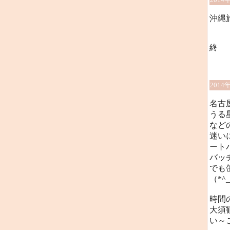
沖縄
終
2014
名古
うる
など
迷い
ート
バッ
でも
（*^
時間
大須
い～