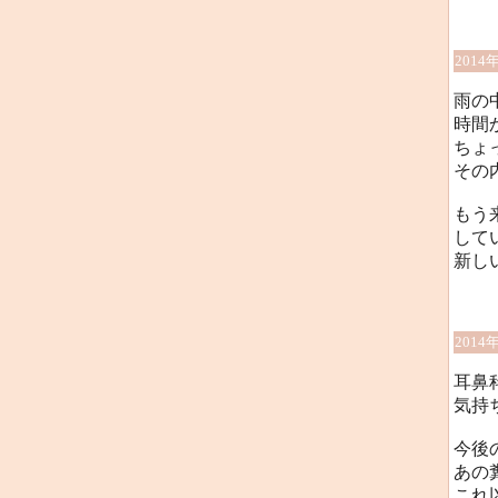
2014
雨の
時間か
ちょ
その
もう
して
新し
2014
耳鼻
気持
今後
あの
これ