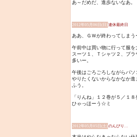
あ～だめだ、進歩ないなあ。
2012年05月06日(日)
連休最終日
ああ、ＧＷが終わってしまうー(/
午前中は買い物に行って服を
スーツ１、Ｔシャツ２、ブラ
多いー。
午後はごろごろしながらパソ
やりたくないからなかなか進
ふう。
「りんね」１２巻が５／１８発売
ひゃっほーう☆ミ
2012年05月05日(土)
のんびり…
本当はやらなきゃならない仕