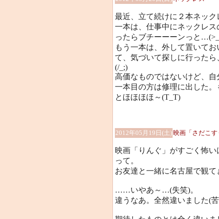
最近、立て続けに２本ネック
一本は、仕事中にネックレス
ったらブチーーーンっと…(>_
もう一本は、外して置いてお
て、気づいて探しに行ったら
(/_;)
高価なものではないけど、自
一本目の方は修理に出した。
とほほほほ～(T_T)
2012年05月19日(土)
映画「さだこす
映画「りんぐ」がすごく怖い
って。
お友達と一緒に名古屋で観て
……いやあ～…(失笑)。
違うなあ。全然違いました(苦