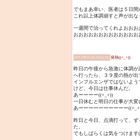
でもまあ幸い、医者は５日間
これ以上体調崩すと声が出な
一週間で治ってくれよおおお
おおおおおおおおおおおおおおお
2012年05月29日(火)
発熱((+_+))
昨日の午後から急激に体調が
へ行ったら、３９度の熱が出ていた
インフルエンザではないよう
けど、今日は仕事休んだ。
あーーーー((+_+))
一日休むと明日の仕事が大変になる
あーーーーーーーーーー((+_+)
昨日と今日、点滴打って、ず
た。
でもしばらくは気をつけます((+