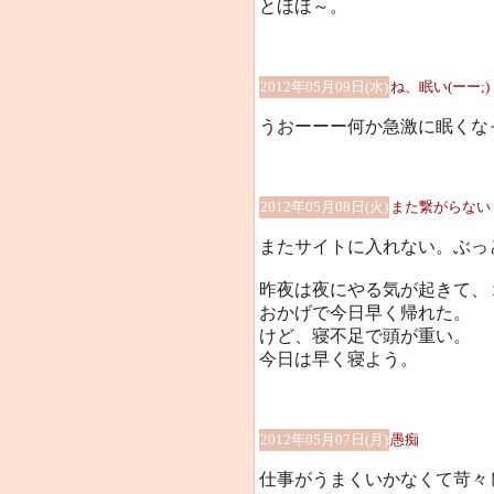
とほほ～。
2012年05月09日(水)
ね、眠い(ーー;)
うおーーー何か急激に眠くな
2012年05月08日(火)
また繋がらない
またサイトに入れない。ぶっとび
昨夜は夜にやる気が起きて、
おかげで今日早く帰れた。
けど、寝不足で頭が重い。
今日は早く寝よう。
2012年05月07日(月)
愚痴
仕事がうまくいかなくて苛々