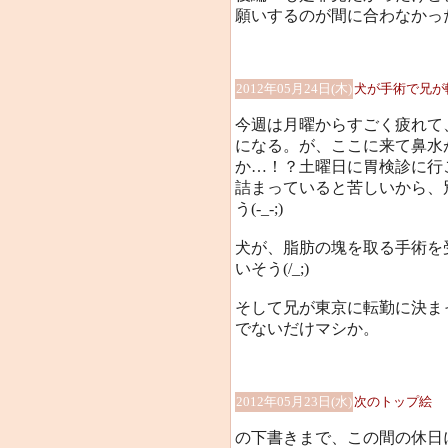
願いするのが間に合わなかった(/
2012年05月24日(木)
犬が手術で兄が
今週は月曜からすごく疲れて
になる。が、ここに来て鼻水がよ
か…！？土曜日に胃検診に行
詰まっていると苦しいから、
う(-_-;)
犬が、脂肪の塊を取る手術を
いそう(/_;)
そして兄が東京に転勤に決ま
でないだけマシか。
2012年05月23日(水)
次のトップ絵
の下書きまで、この間の休日