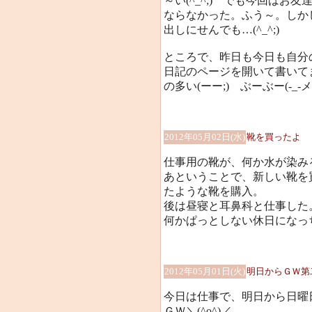
～い(^_^;) でも今回は
ならなかった。ふう～。しか
出しにせんでも…(^_^;)
ところで、昨日も今日も自分
日記のページを開いて書いて
の多い(ーー;) ぶーぶー(-_-メ
2012年05月02日(水)
靴を買ったよ
仕事用の靴が、何か水が染み
あということで、新しい靴を
たような靴を購入。
後は昼寝と耳鼻科と仕事した
何かぱっとしない休日になっ
2012年05月01日(火)
明日からＧＷ第
今日は仕事で、明日から日曜日ま
ＧＷ＼(^o^)／