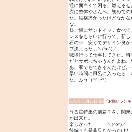
通に面白くて困る。燃えるぜ
次に整体やさんへ。初めての
た。結構痛かったけどなかな
な。
昼ご飯にサンドイッチ食べて
レスをもらいに行って、新し
石の☆ 安くてデザイン良か
ブ決まったし＼(^o^)／
職場行って仕事してきた。時
だとサボっちゃうんだよね。
あ。家でもできるんだけど。うーー
早い時間に風呂に入ったら、
た。ふう（*^_^*）
2012年05月25日(金)
「お願いランキ
うる星特集の前篇？を、関東
が出来た。
楽しかったーーー＼(^o^)／
後編？も是非見たかったけど