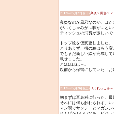
2012年05月27日(日)
鼻炎？風邪？？
鼻炎なのか風邪なのか、はた
が…くしゃみが…咳が…という状
ティッシュの消費が激しいで
トップ絵を仮変更しました。
とりあえず、桜の絵はもう変えた
でもまだ新しい絵が完成して
載せました。
とほほほほ～。
以前から保留にしていた「お
2012年05月26日(土)
りふれっしゅ～
朝まずは耳鼻科に行った。最
それには何も触れられず、い
マン喫でサンデーとマガジン
れんげかわいいなあ。ビジュ