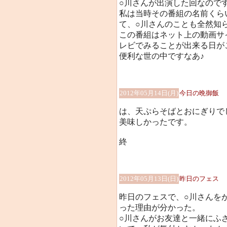
○川さんが出演した回なので
私は当時その番組の名前くら
て、○川さんのことも全然知らなく
この番組はネット上の動画サ
レビでみることが出来る日がこ
便利な世の中ですなあ♪
2012年05月14日(月)
今日の晩御飯
は、天ぷらそばとおにぎりでした
美味しかったです。
終
2012年05月13日(日)
昨日のフェス
昨日のフェスで、○川さんを
った理由が分かった。
○川さんがお友達と一緒にふ