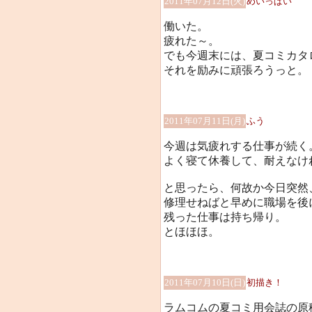
2011年07月12日(火)
めいっぱい
働いた。
疲れた～。
でも今週末には、夏コミカタ
それを励みに頑張ろうっと。
2011年07月11日(月)
ふう
今週は気疲れする仕事が続く
よく寝て休養して、耐えなけ
と思ったら、何故か今日突然
修理せねばと早めに職場を後
残った仕事は持ち帰り。
とほほほ。
2011年07月10日(日)
初描き！
ラムコムの夏コミ用会誌の原