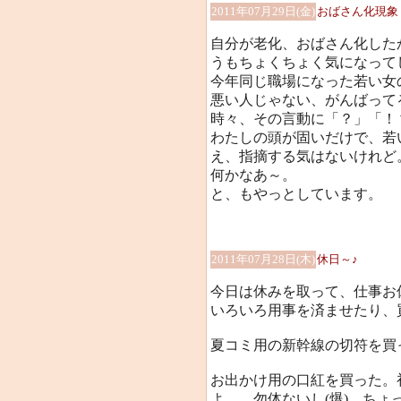
2011年07月29日(金)
おばさん化現象
自分が老化、おばさん化した
うもちょくちょく気になって
今年同じ職場になった若い女
悪い人じゃない、がんばって
時々、その言動に「？」「！
わたしの頭が固いだけで、若
え、指摘する気はないけれど
何かなあ～。
と、もやっとしています。
2011年07月28日(木)
休日～♪
今日は休みを取って、仕事お
いろいろ用事を済ませたり、
夏コミ用の新幹線の切符を買
お出かけ用の口紅を買った。
よ…。勿体ないし(爆)、ち