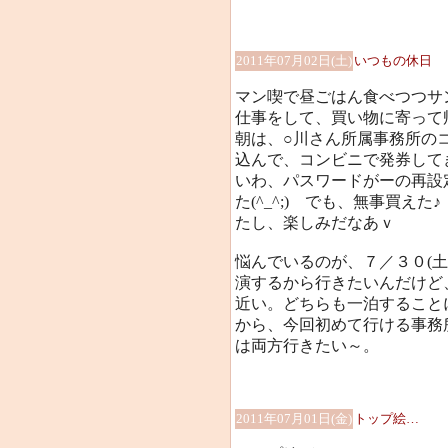
2011年07月02日(土)
いつもの休日
マン喫で昼ごはん食べつつサ
仕事をして、買い物に寄って
朝は、○川さん所属事務所の
込んで、コンビニで発券して
いわ、パスワードがーの再設
た(^_^;) でも、無事買え
たし、楽しみだなあｖ
悩んでいるのが、７／３０(土
演するから行きたいんだけど
近い。どちらも一泊すること
から、今回初めて行ける事務
は両方行きたい～。
2011年07月01日(金)
トップ絵…