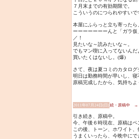
７月末までの有効期限で。
こういうのにつられやすいです(
本屋にふらっと立ち寄ったら
ーーーーーーーんと「ガラ仮」
／！
見たいな～読みたいな～。
でもマン喫に入ってないんだよ
買いたくはないし。(爆)
さて、夜は夏コミのカタログ
明日は勤務時間が早いし、寝
原稿完成したから、気持ちよく
2011年07月24日(日)
続・原稿中 → 
引き続き、原稿中。
今、午後６時現在、原稿はペ
この後、トーン、ホワイト、
うまくいったら、今晩中にで