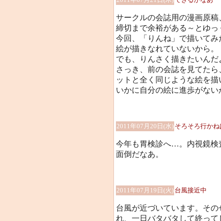
サークルの会誌用の漫画原稿、描
締切まで余裕がある～とゆっ
今回、「りんね」で描いてみ
絵が描きなれていないから。
でも、りんさく描きたいんだ
さっき、前の会誌を見てたら
ットと全く同じような絵を描
いかに自分の絵に進歩がない
2011年07月20日(水)
そろそろ行かね
今年も胃検診へ…。内視鏡検
面倒だなあ。
2011年07月19日(火)
台風接近中
台風が近づいています。その
れ、一日バタバタして終って