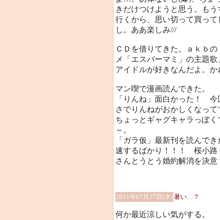
きだけつけようと思う。もう
行くから、思い切って買ってし
し。ああ楽しみ///
ＣＤを借りてきた。ａｋｂの
メ「エスパーマミ」の主題歌
アイドルが好きなんだよ。か
マン喫で漫画読んできた。
「りんね」面白かった！ 今
さでりんねがおかしくなって
ちょっとギャグキャラっぽく
～。
「ガラ仮」最新刊を読んでき
速するばかり！！！ 桜小路
さんとうとう婚約解消を決意？
2011年07月27日(水)
暑い…？
何か最近涼しい気がする。