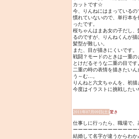
カットです☆
今、りんねにはまっているの
慣れていないので、単行本を
ったです。
桜ちゃんはまあ女の子だし、
るのですが、りんねくんが描けな
髪型が難しい。
また、目が描きにくいです。
戦闘？モードのときは一重の
とけだるそうな二重の目です
二重の時の表情を描きたいん
う～む…。
りんねと六文ちゃんを、初描
今度はイラストに挑戦したい
2011年07月09日(土)
驚き
仕事しに行ったら、職場で、
ーーーーーーーーーーーーー
結婚して名字が違うからわか