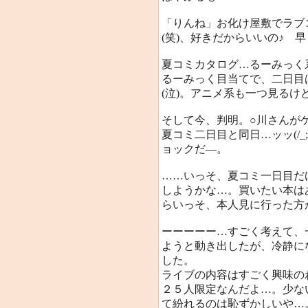
「りんね」お化け屋敷でラブ
(笑)、好きだからいいの♪ 
夏コミカタログ…るーみっく
るーみっく目当てで、二日目
(泣)。アニメ系も一つ見るけ
そして今、判明。○川さんが
夏コミ二日目と同日…ッッ(/
ョックだ―。
……いっそ、夏コミ一日目だ
しようかな…。買いたい本は
らいっそ、本人見に行った方
ーーーーー…すごく考えて、
ようと動き出したが、冷静に
した。
ライブの内容はすごく興味の
２５人限定なんだよ…。少な
て紛れるのは恥ずかしいや…