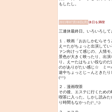
もしたし。
2011年07月18日(月)
休日を満喫
三連休最終日。いろいろして
１．映画「おおしかむらそう
えーたがちょっと出演してい
ァン向けって感じの、人情モ
景色が大きく映ったり、出演
り。えーたはちょい役なのだ
のがありがたい感じ☆ ミー
途中ちょっとじ～んときたり
(^^)
２．漫画喫茶
その後、エステに行くための
喫茶に入った。しかし読みた
り時間もなかった(^_^;)