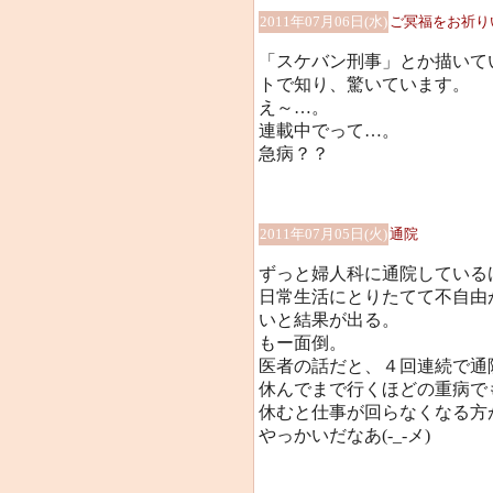
2011年07月06日(水)
ご冥福をお祈り
「スケバン刑事」とか描いて
トで知り、驚いています。
え～…。
連載中でって…。
急病？？
2011年07月05日(火)
通院
ずっと婦人科に通院しているけど
日常生活にとりたてて不自由
いと結果が出る。
もー面倒。
医者の話だと、４回連続で通
休んでまで行くほどの重病で
休むと仕事が回らなくなる方
やっかいだなあ(-_-メ)