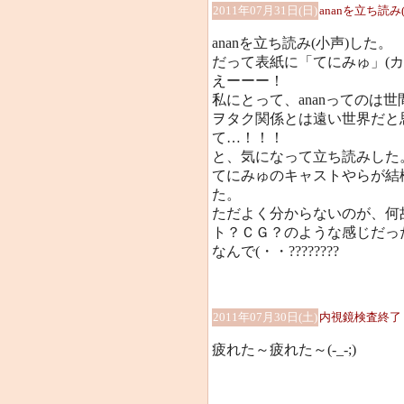
2011年07月31日(日)
ananを立ち読み
ananを立ち読み(小声)した。
だって表紙に「てにみゅ」(カ
えーーー！
私にとって、ananってのは
ヲタク関係とは遠い世界だと
て…！！！
と、気になって立ち読みした
てにみゅのキャストやらが結
た。
ただよく分からないのが、何
ト？ＣＧ？のような感じだっ
なんで(・・????????
2011年07月30日(土)
内視鏡検査終了
疲れた～疲れた～(-_-;)