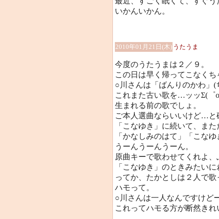
最近、すごく眠くて、すぐう
いかんいかん。
2010年01月21日(木)
うたうま
今度のうたうまは２／９。
この日は早く帰ってこなくちゃ！
○川さんは「ばんりのかわ」(
これまた古い歌を…ッッΣ(゜o
生まれる前の歌でしょ。
ご本人選曲ならいいけど…と
「こなゆき」に続いて、また
「かなしみのはて」「こなゆ
うーんうーんうーん。
原曲キーで歌わせてくれよ、ふ
「こなゆき」のときみたいにわ
ってか、たかとしは２人で歌
ハモって。
○川さんは一人なんですけど
これってハモる方が断然きれい