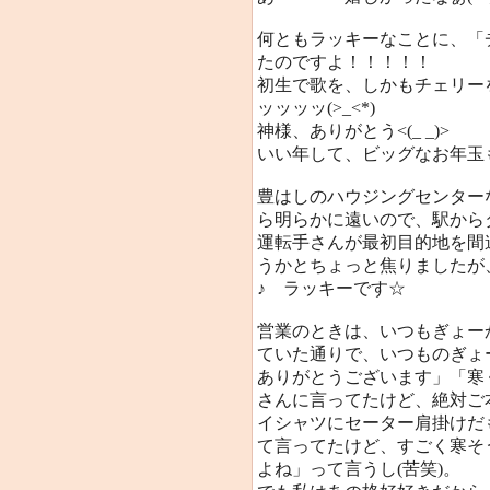
何ともラッキーなことに、「
たのですよ！！！！！
初生で歌を、しかもチェリー
ッッッッ(>_<*)
神様、ありがとう<(_ _)>
いい年して、ビッグなお年玉もら
豊はしのハウジングセンター
ら明らかに遠いので、駅から
運転手さんが最初目的地を間
うかとちょっと焦りましたが
♪ ラッキーです☆
営業のときは、いつもぎょー
ていた通りで、いつものぎょ
ありがとうございます」「寒
さんに言ってたけど、絶対ご本
イシャツにセーター肩掛けだ
て言ってたけど、すごく寒そ
よね」って言うし(苦笑)。