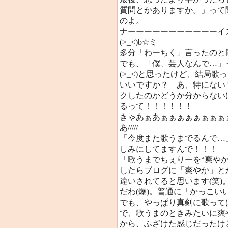
質問とかありますか。」って
のよ。
ナーーーーーーーーーーー
(>_<)b☆ミ
多分「わーちく」言ったのと
でも、「僕、芸人なんで…」
(>_<)と思ったけど、結局
いいですか？ あ、特にない
クしたのかどうか分からない
るって！！！！！！
きゃあぁあぁぁぁぁぁぁぁぁ
あ/////
「今度また歌うまでるんで…
しみにしてますんで！！！
「歌うまでちぇりーを“爽やか
したらブログに「爽やか」と
違いされてると思います(笑
だわ(爆)。普通に「かっこい
でも、やっぱり真剣に歌って
で、歌うまのときみたいに爽
から、ふざけた感じだったけ