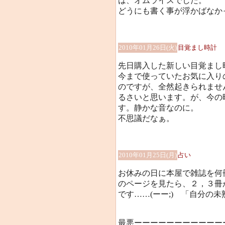
は、オムライスでした。
どうにも書く事が浮かばなか
2010年01月26日(火)
目覚まし時計
先日購入した新しい目覚まし時
今まで使っていたお気に入り
のですが、全然起きられませ
るさいと思います。が、今の
す。静かな音なのに。
不思議だなぁ。
2010年01月25日(月)
占い
お休みの日に本屋で雑誌を何
のページを見たら、２，３冊
です……(ーー;) 「自分の
最悪ーーーーーーーーーーーー