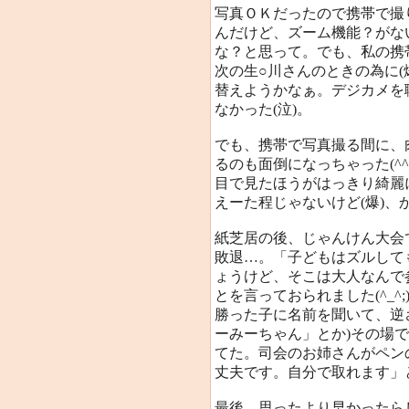
写真ＯＫだったので携帯で撮
んだけど、ズーム機能？がな
な？と思って。でも、私の携帯
次の生○川さんのときの為に(
替えようかなぁ。デジカメを
なかった(泣)。
でも、携帯で写真撮る間に、
るのも面倒になっちゃった(^
目で見たほうがはっきり綺麗
えーた程じゃないけど(爆)、かっ
紙芝居の後、じゃんけん大会
敗退…。「子どもはズルして
ょうけど、そこは大人なんで
とを言っておられました(^_^
勝った子に名前を聞いて、逆
ーみーちゃん」とか)その場
てた。司会のお姉さんがペン
丈夫です。自分で取れます」とか
最後、思ったより早かったら