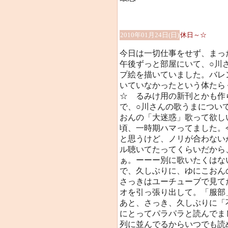
2010年01月24日(日)
休日～☆
今日は一切仕事をせず、まっ
午後ずっと部屋にいて、○川
プ絵を描いていました。バレ
いていなかったという体たら
☆ るみけ用の新刊とかも作ら
で、○川さんの歌うまについて
おんの「大迷惑」歌って欲し
頃、一時期ハマってました。
と思うけど、ノリが合わない
ル聴いてたってくらいだから
ぁ。ーーー別に歌いたくはない
で、久しぶりに、ゆにこおん
さっきはユーチューブで見て
オを引っ張り出して。「服部
あと、さっき、久しぶりに「
にとってパラパラと読んでま
列に並んでるからいつでも読