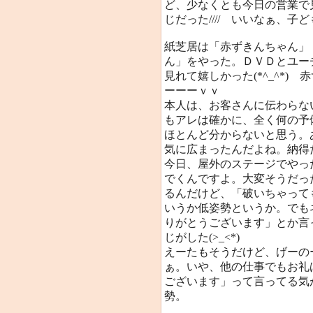
ど、少なくとも今日の営業で
じだった//// いいなぁ、子ども/
紙芝居は「赤ずきんちゃん」
ん」をやった。ＤＶＤとユー
見れて嬉しかった(*^_^*
ーーーｖｖ
本人は、お客さんに伝わらな
もアレは確かに、全く何の予
ほとんど分からないと思う。
気に広まったんだよね。納得
今日、屋外のステージでやっ
でくんですよ。大変そうだっ
るんだけど、「破いちゃって
いうか低姿勢というか。でも
りがとうございます」とか言
じがした(>_<*)
えーたもそうだけど、げーの
ぁ。いや、他の仕事でもお礼
ございます」って言ってる気
勢。