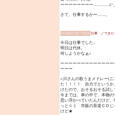
ーーーーーーーー…………(>_
さて、仕事するかー……。
2010年01月17日(日)
仕事 ／できた
今日は仕事でした。
明日は代休。
何しようかなぁ♪
ーーーーーーーーーーーーー
ーーー
○川さんの歌うまメドレー(ニ
た！！！！ 自力でというか
けたので、おそるおそる試して
今までは、車の中で、本物の
思い浮かべていたんだけど、
っと☆ミ 市販の音楽ＣＤじ
けど★