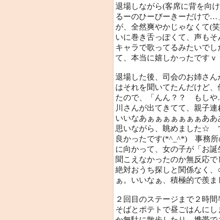
退場しながら(客席に背を向
るーのひーびーきーだけで…
が、全然爽やかじゃなくて(
いに巻き舌っぽくて、声もそ
キャラで歌ってるみたいでし
て、本当に嬉しかったですｖ
退場した後、司会のお姉さん
はそれを聞いてたんだけど、
たので、「んん？？ もしや
川さんが出てきてて、親子
いいなあぁぁぁぁぁぁぁああ
思いながら、眺めました☆ 
良かったです(*^_^*) 事
に向かって、女の子が「お誕
聞こえなかったのか無反応で
絶対おうち探しと関係なく、
ぁ。いいなぁ、積極的で羨ま
２回目のステージまで２時間
そばとポテトで昼ごはんにし
か無駄に散歩したり、携帯で