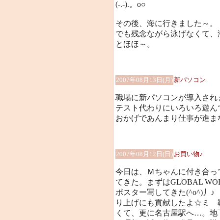
(-.-).。o○
その後、海に行きました～。
でも残念ながら泳げなくて、
とほほ～。
2007年08月13日(月)
新パソコン
職場に新パソコンが導入され
テスト代わりにいろいろ遊ん
おかげであんまり仕事が進まなか
2007年08月12日(日)
お買い物♪
今日は、Ｍちゃんに付き合っ
てきた。まずはGLOBAL 
ポスター写してきた(^o^)
り上げにも貢献したよ☆ミ 
くて、更に名古屋駅へ…。地