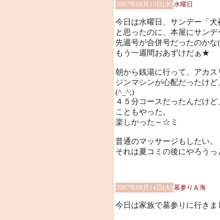
2007年08月15日(水)
水曜日
今日は水曜日、サンデー「犬
と思ったのに、本屋にサンデ
先週号が合併号だったのかな(^_
もう一週間おあずけだぁ★
朝から銭湯に行って、アカス
ジンマシンが心配だったけど
(^_^;)
４５分コースだったんだけど
こともやった。
楽しかった～☆ミ
普通のマッサージもしたい。
それは夏コミの後にやろうっ
2007年08月14日(火)
墓参り＆海
今日は家族で墓参りに行きま