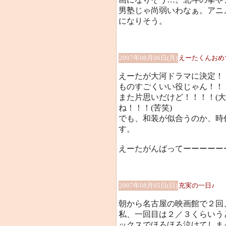
男塾じゃ尚弱いわなぁ。アニ
になりそう。
2007年08月06日(月)
えーたくんおめ
えーたが大河ドラマに決定！
ものすごくいい役じゃん！！
また片思いだけど！！！！(
ね！！！(苦笑)
でも、和装が似合うのか、時
す。
えーたがんばってーーーーーー
2007年08月05日(日)
充実の一日♪
朝から名古屋の映画館で２回、
私、一回目は２／３くらいう
ックスでほろほろ泣けてしまっ