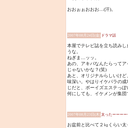
おおぉぉおおお…(汗)。
2007年08月24日(金)
ドラマ話
本屋でテレビ誌を立ち読みし
うな。
ねぎま…ッッ。
あの、アキバなんたらってア
じゃないかな？(笑)
あと、オリジナルらしいけど
味深い。やはりイケパラの成
じだと、ボーイズエステっぽ
何にしても、イケメンが集団
2007年08月23日(木)
太ったーーーー
お盆前と比べて２㎏くらい太