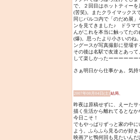
で、２回目はホットティーを
(苦笑)。またクライマックスでほ
同じパルコ内で「のだめ展」
ンを見てきました♪ ドラマ
んがこれを本当に触ってたのね
(爆)。思ったより小さいの
ングースが写真撮影に登場する
その後は名駅で友達とあって
して楽しかったーーーーーー
さぁ明日から仕事かぁ。気持
2007年08月04日(土)
結局、
昨夜は原稿せずに、えーたサ
描く生活から離れてるとなか
今日こそ！
でもやっぱりずっと家の中に
よう。ふらふら見るのが好き
映画アヒ鴨何回も見たいんだ