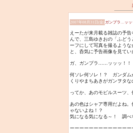
2007年08月31日(金)
ガンプラ…ッッ
えーたが来月載る雑誌の予告
んで、三島ゆきおの「ふどう
ーフにして写真を撮るような
と、呑気に予告画像を見てい
ガ、ガンプラ……ッッッ！！
何ソレ何ソレ！？ ガンダム
くりやまちあきがガンヲタな
ってか、あのモビルスーツ、何だ
あの色はシャア専用だよね。
ゃないよね！？
気になる気になる～！ 調べ
ーーーーーーーーーーーーー