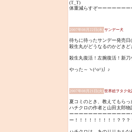
(T_T)
体重減らすぞーーーーーーー
2007年08月22日(水)
サンデー犬
待ちに待ったサンデー発売日(
殺生丸がどうなるのかどきど
殺生丸復活！左腕復活！新刀
やった～ヽ(^o^)丿♪
2007年08月21日(火)
世界総ヲタク化
夏コミのとき、教えてもらっ
ハチクロの作者と山田太郎物
ーーーーーーーーーーーーー
ー！！！！！！！！！？？？
ハチクロは、あのリリカルな