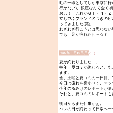
動の一環としてしか東京に行
行かない)、銀座なんて全く
おぉ！ これがＧＩ・Ｎ・Ｚ
立ち並ぶブランド名つきのビ
ってきました(笑)。
わざわざ行こうとは思わない
でも、足が疲れたわ～☆ミ
2007年08月19日(日)
ふぅ
夏が終わりました…。
毎年、夏コミが終わると、あ
ます。
金、土曜と夏コミの一日目、
今日は疲れを癒すべく、マッ
今年のるみけのレポートがま
それと、夏コミのレポートも
明日からまた仕事かぁ。
ハレの日が終わって日常へー