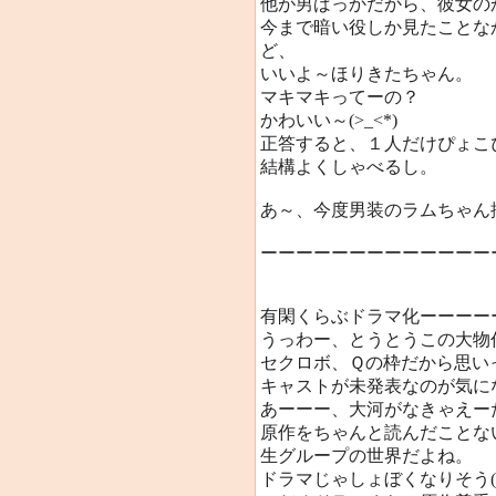
他が男ばっかだから、彼女の
今まで暗い役しか見たことな
ど、
いいよ～ほりきたちゃん。
マキマキってーの？
かわいい～(>_<*)
正答すると、１人だけぴょこ
結構よくしゃべるし。
あ～、今度男装のラムちゃん描
ーーーーーーーーーーーーー
有閑くらぶドラマ化ーーーー
うっわー、とうとうこの大物
セクロボ、Ｑの枠だから思い
キャストが未発表なのが気に
あーーー、大河がなきゃえー
原作をちゃんと読んだことな
生グループの世界だよね。
ドラマじゃしょぼくなりそう(