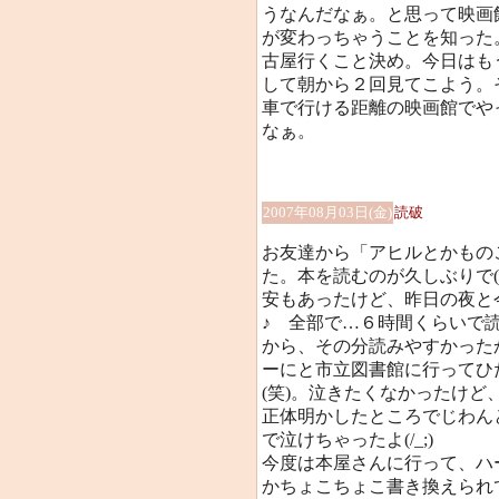
うなんだなぁ。と思って映画
が変わっちゃうことを知った
古屋行くこと決め。今日はも
して朝から２回見てこよう。
車で行ける距離の映画館でや
なぁ。
2007年08月03日(金)
読破
お友達から「アヒルとかもの
た。本を読むのが久しぶりで(
安もあったけど、昨日の夜と今
♪ 全部で…６時間くらいで
から、その分読みやすかった
ーにと市立図書館に行ってひ
(笑)。泣きたくなかったけ
正体明かしたところでじわん
で泣けちゃったよ(/_;)
今度は本屋さんに行って、ハ
かちょこちょこ書き換えられ