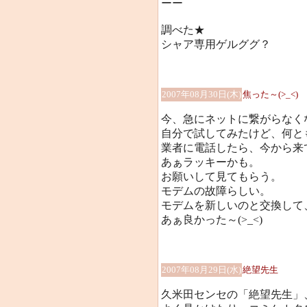
ーー
調べた★
シャア専用ゲルググ？
2007年08月30日(木)
焦った～(>_<)
今、急にネットに繋がらなく
自分で試してみたけど、何と
業者に電話したら、今から来
あぁラッキーかも。
お願いして見てもらう。
モデムの故障らしい。
モデムを新しいのと交換して
あぁ良かった～(>_<)
2007年08月29日(水)
絶望先生
久米田センセの「絶望先生」