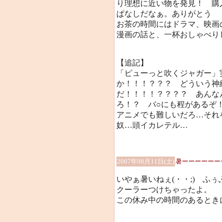
り理想に近い物を発見！ 購
ぱなしだなぁ。ありがとう
お茶の時間にはドラマ、映画
漫画の話と、一杯おしゃべり
【追記】
「ピューっと吹くジャガー」
か！！！？？？ どういう神
だ！！！！？？？？ あんな
ろ！？ バ○にも程があるぞ！
アニメでも難しいだろ…それ
奴…頭イカレテル…
2007年08月11日(土)
暑ーーーーーー
いやぁ暑いねぇ(・・;) ふぅ
クーラーつけちゃったよ。
この休み中の時間のあるとき