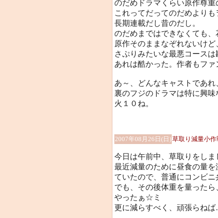
のだめドラマくらい原作尊重
これってだってのだめよりも
長期連載だし昔のだし。
のだめまではできなくても、
原作そのままなぞれないけど
さぷりみたいな最悪コースは勘
あれは酷かった。作者もファ
あ～、どんなキャストであれ、
裏のフジのドラマは特に興味
火１０ね。
2007年08月26日(日)
草取り減量小作
今日は午前中、草取りをしま
最近減量のために昼食の量を
ていたので、普通にコンビニ
でも、その後体重を量ったら、体
やったぁ☆ミ
更に減らすべく、頑張らねば