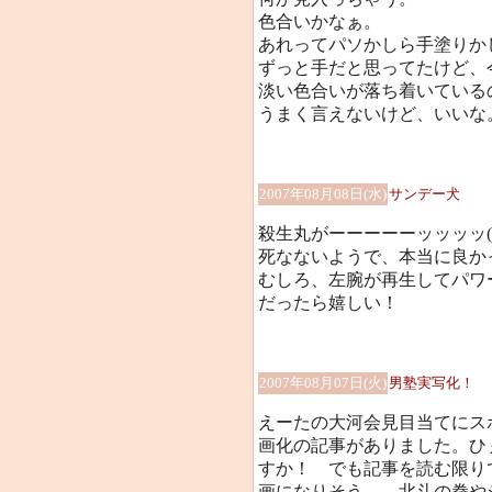
色合いかなぁ。
あれってパソかしら手塗りか
ずっと手だと思ってたけど、
淡い色合いが落ち着いている
うまく言えないけど、いいな
2007年08月08日(水)
サンデー犬
殺生丸がーーーーーッッッッ(
死なないようで、本当に良かった(
むしろ、左腕が再生してパワ
だったら嬉しい！
2007年08月07日(火)
男塾実写化！
えーたの大河会見目当てにス
画化の記事がありました。ひ
すか！ でも記事を読む限り
画になりそう…。北斗の拳や