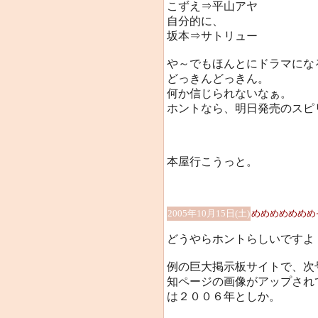
こずえ⇒平山アヤ
自分的に、
坂本⇒サトリュー
や～でもほんとにドラマにな
どっきんどっきん。
何か信じられないなぁ。
ホントなら、明日発売のスピ
本屋行こうっと。
2005年10月15日(土)
めめめめめめめ
どうやらホントらしいですよ
例の巨大掲示板サイトで、次
知ページの画像がアップされ
は２００６年としか。