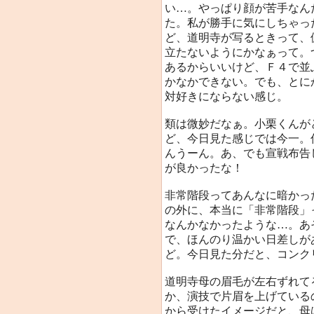
い…。やっぱり顔が苦手なん
た。私が勝手に気にしちゃっ
ど、道明寺が写るときって、
立たないようにかなぁって。
あるからいいけど、Ｆ４で並
かなかできない。でも、とに
対好きにならない感じ。
類は微妙だなぁ。小栗くんが
ど、今日見た感じでは今一。
んうーん。あ、でも宣戦布告
が良かったな！
非常階段ってあんなに暗かっ
の外に、本当に「非常階段」
なんかなかったような…。あ
で、ほんのり温かい日差しが
ど。今日見た分だと、コンク
道明寺母の眉毛が左右ずれて
か、演技で片眉を上げている
から受けたイメージだと、母