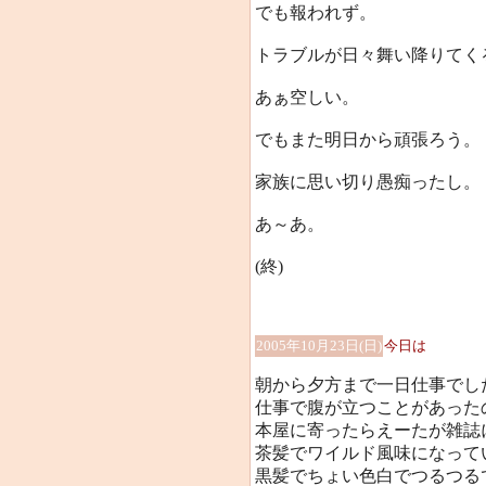
でも報われず。
トラブルが日々舞い降りてく
あぁ空しい。
でもまた明日から頑張ろう。
家族に思い切り愚痴ったし。
あ～あ。
(終)
2005年10月23日(日)
今日は
朝から夕方まで一日仕事でし
仕事で腹が立つことがあった
本屋に寄ったらえーたが雑誌
茶髪でワイルド風味になっていて
黒髪でちょい色白でつるつる