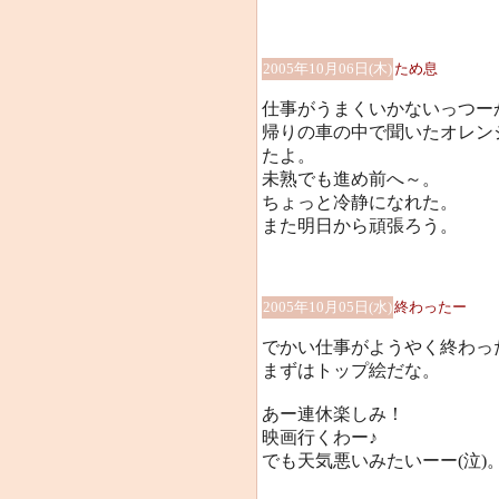
2005年10月06日(木)
ため息
仕事がうまくいかないっつー
帰りの車の中で聞いたオレン
たよ。
未熟でも進め前へ～。
ちょっと冷静になれた。
また明日から頑張ろう。
2005年10月05日(水)
終わったー
でかい仕事がようやく終わっ
まずはトップ絵だな。
あー連休楽しみ！
映画行くわー♪
でも天気悪いみたいーー(泣)