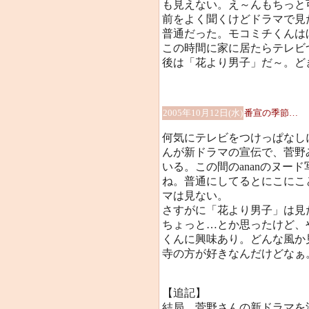
も見えない。え～んもちっと
前をよく聞くけどドラマで見
普通だった。モコミチくんは
この時間に家に居たらテレビ
後は「花より男子」だ～。ど
2005年10月12日(水)
番宣の季節…
何気にテレビをつけっぱなし
んが新ドラマの宣伝で、菅野
いる。この間のananのヌー
ね。普通にしてるとにこにこ
マは見ない。
さすがに「花より男子」は見
ちょっと…とか思ったけど、
くんに興味あり。どんな風か
寺の方が好きなんだけどなぁ
【追記】
結局、菅野さんの新ドラマを