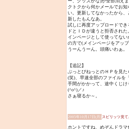
ー、グッズかな)が全部消え
クトクから何かメールでお知
い。更新してなかったから、
新したもんなあ。
試しに再度アップロードでき
ドとＩＤが違うと拒否された
インページとして使ってない
の方で(メインページをアッ
うーんうーん。頭痛いわぁ。
【追記】
ぶっとびねっとのＨＰを見た
(笑)、早速全部のファイル
手間がかかって、途中くじけ
(^o^)／♪
さぁ寝るか～。
2005年10月17日(月)
スピリッツ見て
ホントですね、めぞんドラマ