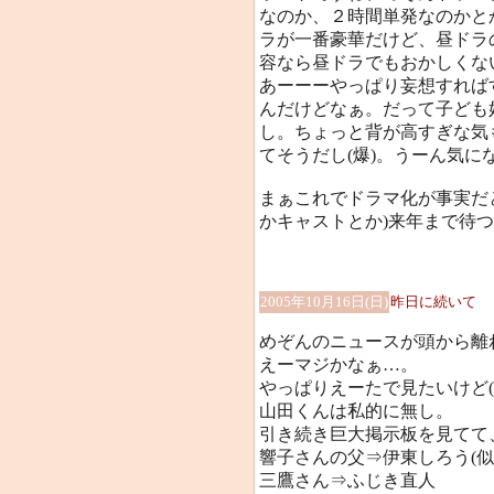
なのか、２時間単発なのかと
ラが一番豪華だけど、昼ドラ
容なら昼ドラでもおかしくないか
あーーーやっぱり妄想すれば
んだけどなぁ。だって子ども
し。ちょっと背が高すぎな気
てそうだし(爆)。うーん気に
まぁこれでドラマ化が事実だ
かキャストとか)来年まで待
2005年10月16日(日)
昨日に続いて
めぞんのニュースが頭から離
えーマジかなぁ…。
やっぱりえーたで見たいけど
山田くんは私的に無し。
引き続き巨大掲示板を見てて
響子さんの父⇒伊東しろう(似て
三鷹さん⇒ふじき直人