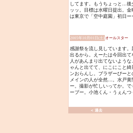
してます。もうちょっと…後
ッッ。目標は水曜日提出。金
は東京で「空中庭園」初日ーーー
2005年10月01日(土)
オールスター
感謝祭を流し見しています。
出るから。えーたは今回出て
人があんまり出てないような
ゃんと出てて、にこにこと綺
ンおらんし。ブラザーびーと
メインの人が全然…。水戸黄
ー。撮影が忙しいってか。で
ーブー。小池くん・うぇんつ
＜ 過去