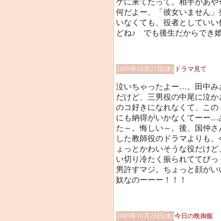
ケに来てたって。相手があや
何だよー、「彼女いません」
いなくても、役者としていい
どね♪ でも後生だからでき
2005年10月27日(木)
ドラマ見て
泣いちゃったよー…。田中み
だけど、三男役の中尾に泣か
のコ好きになれなくて、この
にも納得がいかなくてーー…
た～。悔しい～。後、国仲さん
した教師役のドラマよりも、
ょっとかわいそうな役だけど
い切り冷たく振られててびっ
男許すマジ。ちょっと顔がい
奴なのーーー！！！
2005年10月26日(水)
今日の晩御飯