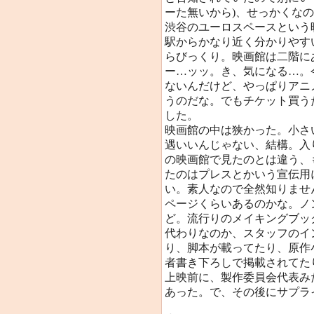
ーた無いから)、せっかくな
渋谷のユーロスペースという
駅からかなり近く分かりやす
らびっくり。映画館は二階に
ー…ッッ。き、気になる…。
ないんだけど、やっぱりアニ
うのだな。でもチケット買う
した。
映画館の中は狭かった。小さ
遇いいんじゃない、結構。入
の映画館で見たのとは違う、
たのはプレスとかいう宣伝用
い。素人なので全然知りませ
ページくらいあるのかな。ノ
ど。流行りのメイキングブッ
代わりなのか、スタッフのイ
り、脚本が載ってたり、原作
者書き下ろしで掲載されてた
上映前に、製作委員会代表み
あった。で、その後にサプラ