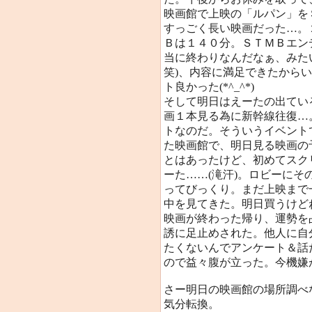
映画館で上映の「ルパン」を
すっごく長い映画だった…。
Ｂは１４０分。ＳＴＭＢエン
当に終わりなんだなぁ、みた
笑)、内容に満足できたから
ト良かった(*^_^*)
そして明日はえーたの出てい
画１本見る為に新幹線往復…
トなのだ。そういうイベント
た映画館で、明日見る映画の
とはあったけど、初めてスク
ーた……(滝汗)。ロビーに
ってびっくり。まだ上映まで
中を見てきた。明日買うけど
映画が終わった帰り、運勢を
誘に足止めされた。他人に自
たくないんでアンケート＆話
ので益々腹が立った。今機嫌
さー明日の映画館の場所調べ
気分転換。