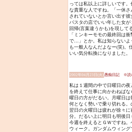
っては私以上に詳しいです。
な貴重な人ですね。「一休さ
されていないとか言い出す彼
パスタの店でいい年した女が
回帰(言葉違うかも)を現し
「ミンキーモモの最終回は衝
で…」とか。私は知らないよ
も一般人なんだよなー(笑)。
いい気分転換になりました。
2002年04月23日(火)
愚痴日記 ※読
私は１週間の中で日曜日の夜
を終えて仕事に向かわねばな
曜日の方がだるい。月曜日は
何となく勢いで乗り切れる。
翌日の火曜日は疲れが徐々に
分。だるい上に明日も明後日
今週を終えるとＧＷですね。
ウィーク。ガンダムウィング