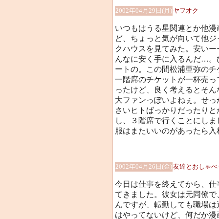
2002年04月29日(月)
ヤフオク
いつもはうる星関連とか他漫
ど、ちょっと気が向いて他ジ
クハウスを見てみた。安いー
んなに安く手に入るんだ…。
ートの。この間松浦亜弥のチケ
一階席のチケットが一杯売っ
ったけど、良く考えるとそん
大ファンっぽいよねぇ。せっ
さいヒトばっかりだったりと
し、３階席で行くことにしま
服はまたいいのがあったら入
2002年04月26日(金)
友達とおしゃべ
今日は仕事を終えてから、仕
てきました。彼女は元同僚で
んですが、転勤しても職場は
はやってないけど、何だか漫