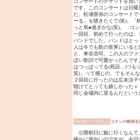
コンサートのチケットを買い
です。このコンサートは日曜
た。松浦亜弥のコンサートで
ーる」を聴きたくて(笑)。
っと馬●過ぎかな(笑)。 コ
一回目、初めて行ったのは、
バンドでした。バンドはとっ
人は今でも歌の世界にいると
と、車谷浩司。この人のファ
ぽい歌詞で可愛かったんです
はつっぱってる(死語…)つも
笑)」って感じの、でもそん
２回目に行ったのは広末涼子
聴けてとっても嬉しかったｖ
同じ会場内に居るんだという
2002年04月20日(土)
コナンの映画を
公開初日に観に行くなんて
確かに面白いのですが、今日