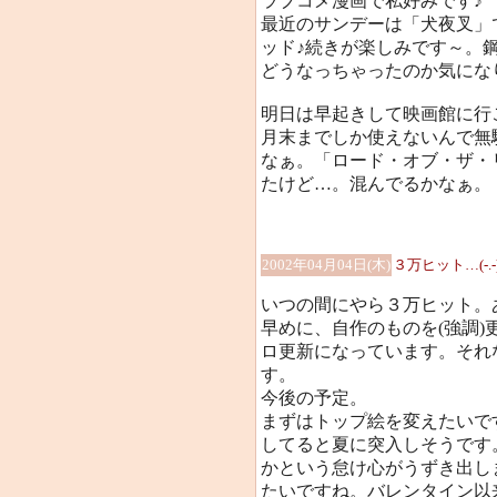
ラブコメ漫画で私好みです♪
最近のサンデーは「犬夜叉」
ッド♪続きが楽しみです～。
どうなっちゃったのか気にな
明日は早起きして映画館に行
月末までしか使えないんで無
なぁ。「ロード・オブ・ザ・
たけど…。混んでるかなぁ。
2002年04月04日(木)
３万ヒット…(-
いつの間にやら３万ヒット。
早めに、自作のものを(強調
ロ更新になっています。それ
す。
今後の予定。
まずはトップ絵を変えたいで
してると夏に突入しそうです
かという怠け心がうずき出します
たいですね。バレンタイン以