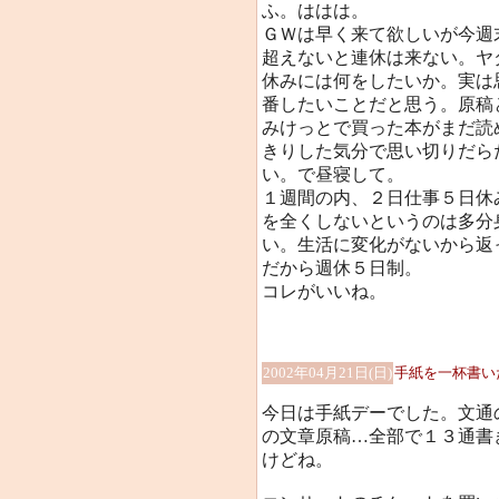
ふ。ははは。
ＧＷは早く来て欲しいが今週
超えないと連休は来ない。ヤ
休みには何をしたいか。実は
番したいことだと思う。原稿
みけっとで買った本がまだ読
きりした気分で思い切りだら
い。で昼寝して。
１週間の内、２日仕事５日休
を全くしないというのは多分
い。生活に変化がないから返
だから週休５日制。
コレがいいね。
2002年04月21日(日)
手紙を一杯書い
今日は手紙デーでした。文通
の文章原稿…全部で１３通書
けどね。