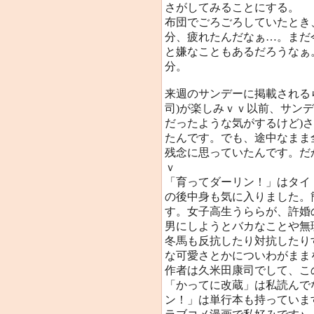
さがしてみることにする。
布団でごろごろしていたとき
分、疲れたんだなぁ…。まだ
と嫌なこともあるだろうなぁ
分。
来週のサンデーに掲載される
司)が楽しみｖｖ以前、サン
だったような気がするけど)
たんです。でも、途中なまま
残念に思っていたんです。だ
ｖ
「育ってダーリン！」はタイ
の後中身も気に入りました。
す。女子高生うららが、許婚
男にしようとバカなことや無
冬馬も反抗したり対抗したり
な可愛さとかについわがまま
作者は久米田康司でして、こ
「かってに改蔵」は私読んで
ン！」は単行本も持っています