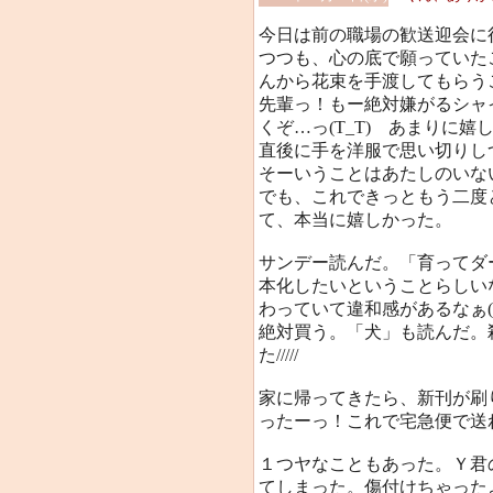
今日は前の職場の歓送迎会に
つつも、心の底で願っていた
んから花束を手渡してもらう
先輩っ！もー絶対嫌がるシャ
くぞ…っ(T_T) あまりに
直後に手を洋服で思い切りし
そーいうことはあたしのいな
でも、これできっともう二度
て、本当に嬉しかった。
サンデー読んだ。「育ってダ
本化したいということらしい
わっていて違和感があるなぁ(
絶対買う。「犬」も読んだ。
た/////
家に帰ってきたら、新刊が刷
ったーっ！これで宅急便で送
１つヤなこともあった。Ｙ君
てしまった。傷付けちゃったよぅ