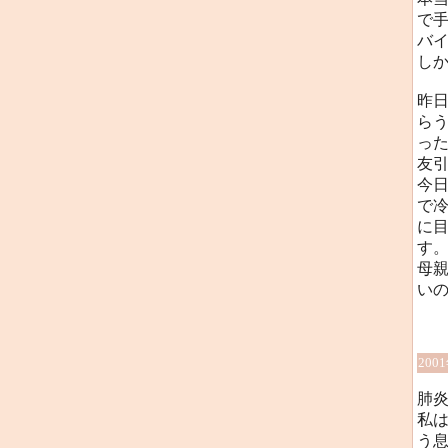
で
バイ
しか
昨
ら
っ
友
今
で
に
す
母
い
200
肺
私
う