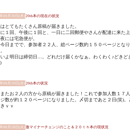
1年08月30日(木)
20th本の現在の状況
日はとてもたくさん原稿が届きました。
前に１回、午後に１回と、一日に二回郵便やさんが配達に来た
、夜には宅急便が。
、今日までで、参加者２２人、総ページ数約１５０ページとな
た。
よいよ明日は締切日…。どれだけ届くかなぁ。わくわく♪どきど
)
1年08月29日(水)
20th本の状況
日またお２人の方から原稿が届きました！これで参加人数１７
ジ数が約１２０ページになりました。〆切まであと２日(笑)。
どきｖｖ
1年08月28日(火)
激マイナーチェンジのこと＆２０ｔｈ本の現状況