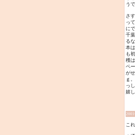
う
さ
っ
に
千
る
本は
も
穫
ペ
が
ｇ
っ
嬉
200
こ