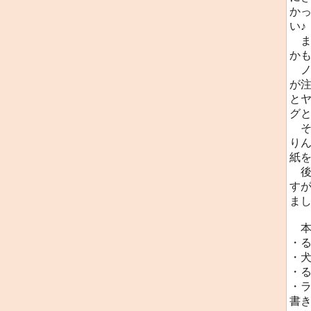
かっ
い♪
ま
か
ノ
が
と
グ
そ
り
紙
後
す
まし
本
・
・
・る
・
書き