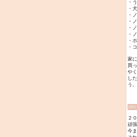
・
・
・
・
・
・
・
・
家
買っ
や
した
う
200
２
頑
今