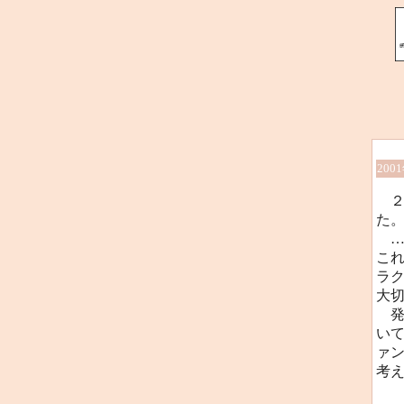
200
２
た
…
こ
ラク
大
発
いて
ァ
考