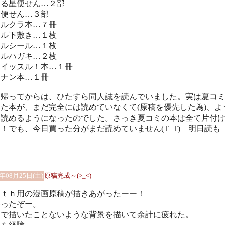
うる星便せん…２部
犬便せん…３部
ノルクラ本…７冊
ノル下敷き…１枚
ノルシール…１枚
ノルハガキ…２枚
ホイッスル！本…１冊
コナン本…１冊
に帰ってからは、ひたすら同人誌を読んでいました。実は夏コ
た本が、まだ完全には読めていなくて(原稿を優先した為)、よ
く読めるようになったのでした。さっき夏コミの本は全て片付
！でも、今日買った分がまだ読めていません(T_T) 明日読も
。
1年08月25日(土)
原稿完成～(>_<)
０ｔｈ用の漫画原稿が描きあがったーー！
張ったぞー。
まで描いたことないような背景を描いて余計に疲れた。