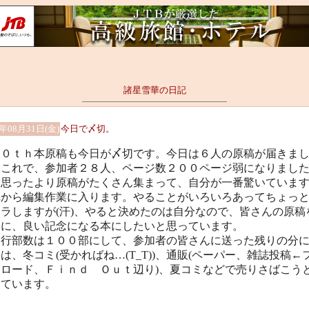
諸星雪華の日記
1年08月31日(金)
今日で〆切。
０ｔｈ本原稿も今日が〆切です。今日は６人の原稿が届きま
。これで、参加者２８人、ページ数２００ページ弱になりまし
思ったより原稿がたくさん集まって、自分が一番驚いていま
れから編集作業に入ります。やることがいろいろあってちょっ
ラしますが(汗)、やると決めたのは自分なので、皆さんの原稿
切に、良い記念になる本にしたいと思っています。
行部数は１００部にして、参加者の皆さんに送った残りの分
は、冬コミ(受かればね…(T_T))、通販(ペーパー、雑誌投稿←
ンロード、Ｆｉｎｄ Ｏｕｔ辺り)、夏コミなどで売りさばこう
えています。