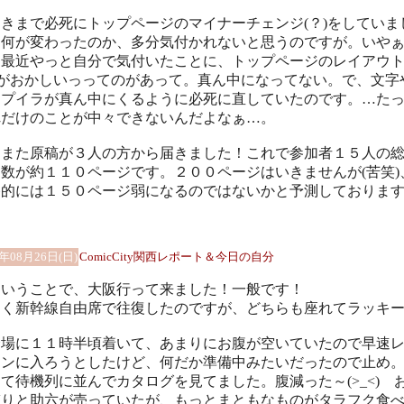
きまで必死にトップページのマイナーチェンジ(？)をしていま
。何が変わったのか、多分気付かれないと思うのですが。いや
、最近やっと自分で気付いたことに、トップページのレイアウ
)がおかしいっってのがあって。真ん中になってない。で、文字
ップイラが真ん中にくるように必死に直していたのです。…た
れだけのことが中々できないんだよなぁ…。
日また原稿が３人の方から届きました！これで参加者１５人の
数が約１１０ページです。２００ページはいきませんが(苦笑)
終的には１５０ページ弱になるのではないかと予測しておりま
1年08月26日(日)
ComicCity関西レポート＆今日の自分
いうことで、大阪行って来ました！一般です！
しく新幹線自由席で往復したのですが、どちらも座れてラッキー
場に１１時半頃着いて、あまりにお腹が空いていたので早速
ランに入ろうとしたけど、何だか準備中みたいだったので止め
て待機列に並んでカタログを見てました。腹減った～(>_<) 
ぎりと助六が売っていたが、もっとまともなものがタラフク食