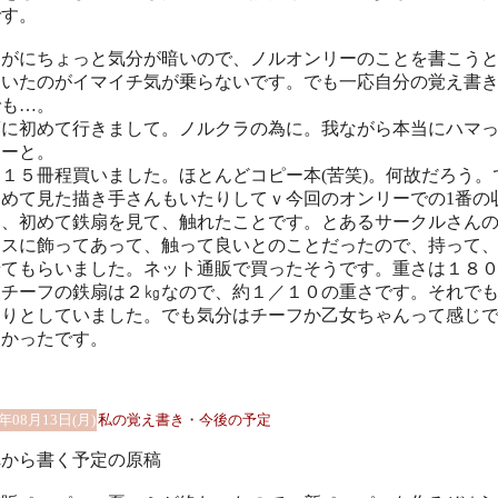
です。
すがにちょっと気分が暗いので、ノルオンリーのことを書こう
ていたのがイマイチ気が乗らないです。でも一応自分の覚え書
でも…。
葉に初めて行きまして。ノルクラの為に。我ながら本当にハマ
なーと。
１５冊程買いました。ほとんどコピー本(苦笑)。何故だろう。
初めて見た描き手さんもいたりしてｖ今回のオンリーでの1番の
は、初めて鉄扇を見て、触れたことです。とあるサークルさん
ースに飾ってあって、触って良いとのことだったので、持って
せてもらいました。ネット通販で買ったそうです。重さは１８
。チーフの鉄扇は２㎏なので、約１／１０の重さです。それで
しりとしていました。でも気分はチーフか乙女ちゃんって感じ
しかったです。
1年08月13日(月)
私の覚え書き・今後の予定
れから書く予定の原稿