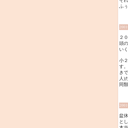
そ
ふ
200
２
頭
いく
小
す
き
人
同
200
盆
と
本