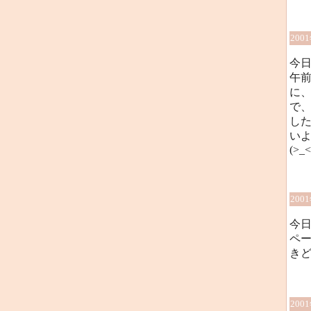
200
今
午
に
で
し
い
(>_<
200
今
ペー
き
200