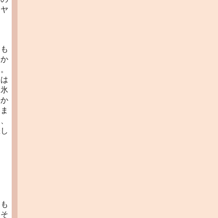
とヤ
ても
なか
た。
犬は
に氷
静か
いま
日、
悲し
はも
たそ