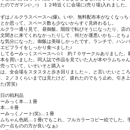
たのでガマン(>_<) １２時近くに会場に(売り場)入れました
ずはノルクラスペースへ(爆)。いや、無料配布本がなくなっち
もとか思って。スペース数も少ないからすぐ見終わるし。
ルクラ一通り見て、昼御飯。階段で転びそうになったり、店
注文聞きに来てくれなかったりして、何だか運悪いかも…とち
ヤな気分になった。御飯は美味しかったです。ランチで、ハン
とエビフライをしっかり食べました♪
してるーみっくスペースへ☆ﾐ 約７０サークルありました。
ん本を買いました。同人誌で作品を見ていた人が本やラムちゃ
を売っていて、いそいそと購入ｖ
は、全会場をスタスタと歩き回りました～。と言いたいとこ
が、２／３くらいまでは見たけど、疲れたのでもう止め。引き
た(苦笑)
日の戦利品
るーみっく本…１冊
犬本…６冊
ーみっくノート(笑)…１冊
ラムちゃん色紙…１冊(でもこれ、フルカラーコピー絵でした。
の一点ものの方が良いなぁ)