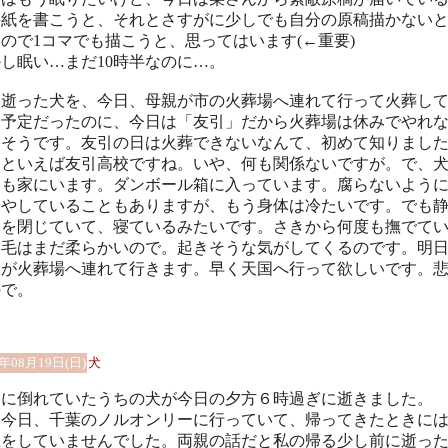
手紙を書こうと、それとさすがに少しでも自分の原稿描かない
ので1コマでも描こうと、思ってはいます(←重要)
し眠い…まだ10時半なのに…。
日逝った犬を、今日、母親が市の火葬場へ連れて行って火葬し
う予定だったのに、今日は「友引」だから火葬場は休みでやれ
たそうです。友引の日は火葬できないなんて、初めて知りまし
引といえば友引高校ですね。いや、何も関係ないですが。で、
日も家にいます。ダンボール箱に入っています。腐らないよう
冷やしていることもありますが、もう身体は冷たいです。でも
目を閉じていて、寝ているみたいです。さきから何度も撫でて
。毛はまだ柔らかいので。起きそうな気がしてくるのです。明
親が火葬場へ連れて行きます。早く天国へ行って欲しいです。
ので。
1年08月19日(日)
犬
炎に倒れていたうちの犬が今日の夕方６時過ぎに逝きました。
は今日、千葉のノルオンリーに行っていて、帰ってきたときに
息をしていませんでした。両親の話だと私の帰る少し前に逝っ