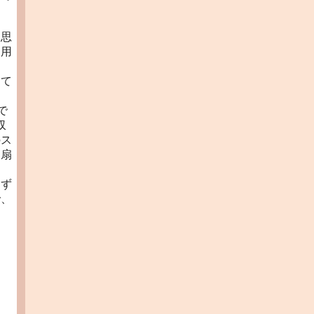
と思
き用
って
で
収
のス
、扇
０
もず
で、