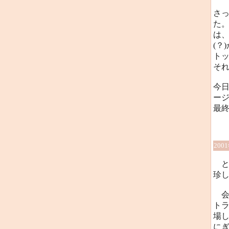
さっ
た
は
(？
ト
そ
今
ージ
最
200
と
珍
会
ト
場し
に