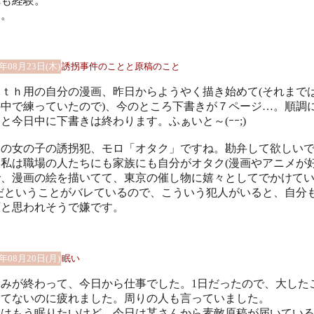
れも経験。
ぅ。
1年08月23日(木)
誘拐事件のことと原稿のこと
０ｔｈ用の自分の漫画、昨日からようやく描き始めて(それまで
の中で練っていたので)、今のところ下書きが７ページ…。順調
と今日中に下書きは終わります。ふぁいと～(ｰｰ;)
２の女の子の誘拐犯、モロ「オタク」ですね。勘弁して欲しい
。私は職場の人たちにも家族にも自分がオタク(漫画やアニメが
で、漫画の絵を描いてて、東京の催し物に嬉々としてでかけて
)だということがバレているので、こういう犯人がいると、自分
類と思われそうで嫌です。
1年08月20日(月)
眠い
休みが終わって、今日から仕事でした。1日だったので、大した
してないのに疲れました。周りの人も言っていました。
当はもう眠りたいけど、今日は某さんから素敵原稿が届いてい