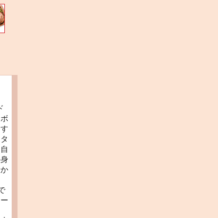
ド
金ボ
～す
ボタ
、自
の身
青か
で
ーー