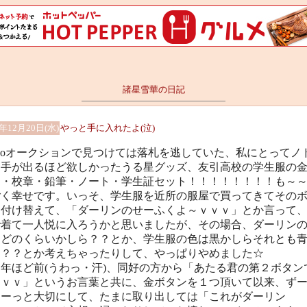
諸星雪華の日記
0年12月20日(水)
やっと手に入れたよ(泣)
hooオークションで見つけては落札を逃していた、私にとってノ
ら手が出るほど欲しかったうる星グッズ、友引高校の学生服の
ン・校章・鉛筆・ノート・学生証セット！！！！！！！！も～
ごく幸せです。いっそ、学生服を近所の服屋で買ってきてその
を付け替えて、「ダーリンのせーふくよ～ｖｖｖ」とか言って
で着て一人悦に入ろうかと思いましたが、その場合、ダーリン
はどのくらいかしら？？とか、学生服の色は黒かしらそれとも
ら？？とか考えちゃったりして、やっぱりやめました☆
年ほど前(うわっ・汗)、同好の方から「あたる君の第２ボタン
よｖｖ」というお言葉と共に、金ボタンを１つ頂いて以来、ず
ーーっと大切にして、たまに取り出しては「これがダーリン