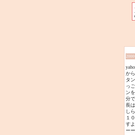
200
ya
か
タ
っ
ン
分
長
し
１０
す
ー