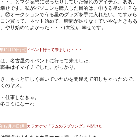
・・・」とマジ妄想に浸ったりしていた憧れのアイテム。ああ
に幸せです。私がパソコンを購入した目的は、①うる星のＨＰ
い。②オークションでうる星のグッズを手に入れたい。ですか
ソコン買って、ネット始めて、時間が足りなくていやなときも
、やり始めてよかった・・・(大泣)。幸せです。
0年12月10日(日)
イベント行って来ました・・・
日は、名古屋のイベントに行って来ました。
も戦果はイマイチでした。がっかり。
っき、もっと詳しく書いていたのを間違えて消しちゃったので
書くのヤメ。
・・仕事しなきゃ。
く冬コミになーれ！
0年12月04日(月)
カラオケで「ラムのラブソング」を聞けた