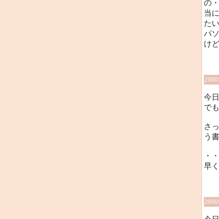
の
当
た
パ
けど
200
今
で
さ
う
・
早
200