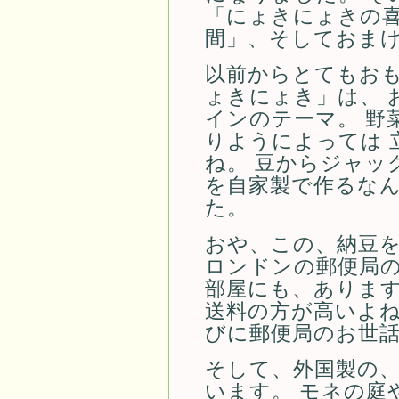
「にょきにょきの喜
間」、そしておまけ
以前からとてもお
ょきにょき」は、 
インのテーマ。 野
りようによっては 
ね。 豆からジャッ
を自家製で作るな
た。
おや、この、納豆
ロンドンの郵便局の
部屋にも、あります
送料の方が高いよね
びに郵便局のお世
そして、外国製の
います。 モネの庭