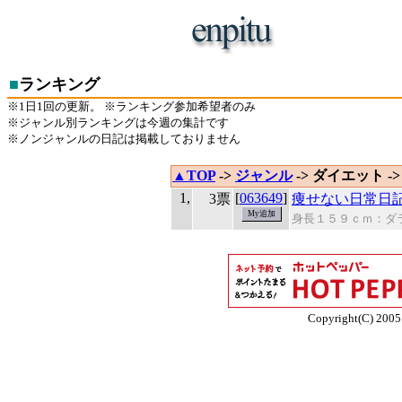
■
ランキング
※1日1回の更新。 ※ランキング参加希望者のみ
※ジャンル別ランキングは今週の集計です
※ノンジャンルの日記は掲載しておりません
▲TOP
->
ジャンル
-> ダイエット -
1,
[
063649
]
3票
痩せない日常日
身長１５９ｃｍ：ダ
Copyright(C) 2005 E