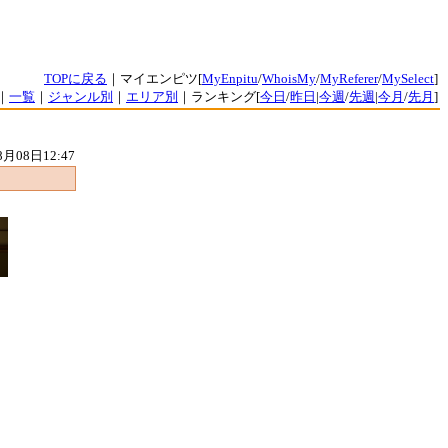
TOPに戻る
｜マイエンピツ[
MyEnpitu
/
WhoisMy
/
MyReferer
/
MySelect
]
｜
一覧
｜
ジャンル別
｜
エリア別
｜ランキング[
今日
/
昨日
|
今週
/
先週
|
今月
/
先月
]
8月08日12:47